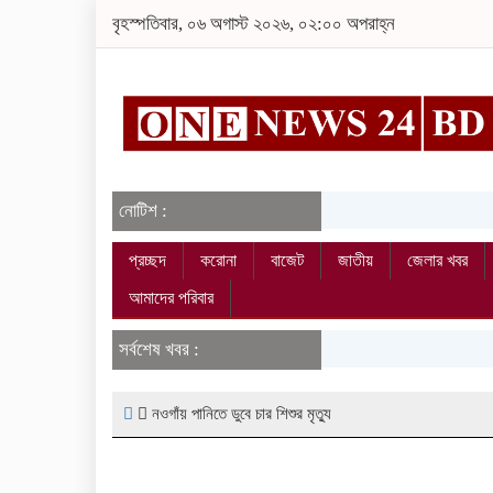
বৃহস্পতিবার, ০৬ অগাস্ট ২০২৬, ০২:০০ অপরাহ্ন
নোটিশ :
প্রচ্ছদ
করোনা
বাজেট
জাতীয়
জেলার খবর
আমাদের পরিবার
সর্বশেষ খবর :
নওগাঁয় পানিতে ডুবে চার শিশুর মৃত্যু