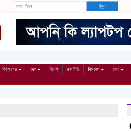
খুঁজুন
কিশোরগঞ্জ
দেশ
বিদেশ
রাজনীতি
বিজনেস
খেলা