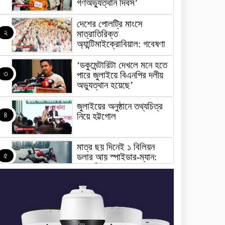
গণঅভ্যুত্থান দিবস’
দেশের পোলট্রি মাংসে
২
মাত্রাতিরিক্ত
অ্যান্টিমাইক্রোবিয়াল: গবেষণা
‘ডকুমেন্টারিটা দেখলে মনে হতে
৩
পারে জুলাইয়ে বিএনপির দলীয়
অভ্যুত্থান হয়েছে’
জুলাইয়ের অনুষ্ঠানে তথ্যচিত্র
৪
নিয়ে হট্টগোল
মাত্র ছয় দিনেই ১ বিলিয়ন
৫
ডলার আয় স্পাইডার-ম্যান:
ব্র্যান্ড নিউ ডে
ধর্ষণের অভিযোগে কনটেন্ট
৬
ক্রিয়েটর রিপন মিয়ার বিরুদ্ধে
মামলা