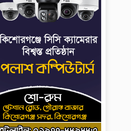
ধর্ষণের অভিযোগে কনটেন্ট
৭
ক্রিয়েটর রিপন মিয়ার বিরুদ্ধে
মামলা
যে ডকুমেন্টারিতে আবু সাঈদের
৮
ছবি নেই, সেটা কোনো
ডকুমেন্টারি নয়: ভারপ্রাপ্ত
রাষ্ট্রপতি
আমরা যদি বলি জুলাই কার,
৯
জুলাই কার— জুলাই কারোই
থাকবে না: স্বরাষ্ট্রমন্ত্রী
হোসেনপুরে জুলাই
১০
গণঅভ্যুত্থানের শহীদ
আব্দুল্লাহ বিন জাহিদের কবরে
শ্রদ্ধা নিবেদন