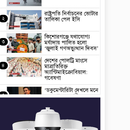
রাষ্ট্রপতি নির্বাচনের ভোটার
২
তালিকা পেল ইসি
কিশোরগঞ্জে যথাযোগ্য
৩
মর্যাদায় পালিত হলো
‘জুলাই গণঅভ্যুত্থান দিবস’
দেশের পোলট্রি মাংসে
৪
মাত্রাতিরিক্ত
অ্যান্টিমাইক্রোবিয়াল:
গবেষণা
‘ডকুমেন্টারিটা দেখলে মনে
৫
হতে পারে জুলাইয়ে
বিএনপির দলীয় অভ্যুত্থান
হয়েছে’
জুলাইয়ের অনুষ্ঠানে
৬
তথ্যচিত্র নিয়ে হট্টগোল