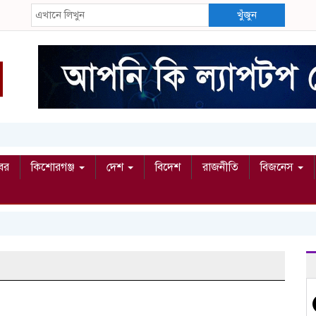
খুঁজুন
বর
কিশোরগঞ্জ
দেশ
বিদেশ
রাজনীতি
বিজনেস