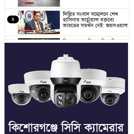
দিল্লির সংবাদ সম্মেলনে শেখ
৪
হাসিনার ভার্চ্যুয়াল বক্তব্যে
ভারতের সমর্থন নেই: জয়সওয়াল
কিশোরগঞ্জে নিজস্ব ফিসারির
৫
পানিতে ডুবে সাবেক পুলিশ
সদস্যের মৃত্যু
সভাপতি ফাহিম, সম্পাদক
৬
ফয়সাল: তাড়াইলে ছাত্র অধিকার
পরিষদের আংশিক কমিটি
অনুমোদন
তাড়াইলে যুবদলের কেন্দ্রীয় সহ-
৭
সাধারণ সম্পাদক সবুজকে
সংবর্ধনা
৪ মন্ত্রণালয়ে নতুন সচিব নিয়োগ,
৮
২ জনের পদোন্নতি