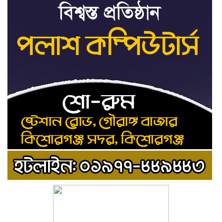
শেখ হাসিনার সঙ্গে পালানোর
৯
ফ্লাইট কীভাবে মিস করেছিলেন
সালমান এফ রহমান
ভাত রান্নার সময় নরম হয়ে গেলে
১০
কী করবেন