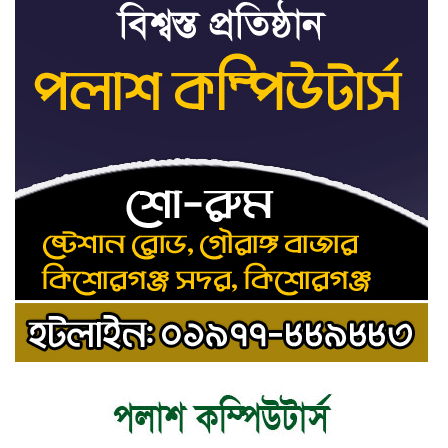
ট্রাইব্যুনালকে প্রসিকিউটর
তাড়াইলে রাউতি মানবসেবা ফাউন্ডেশনের
৯
আয়োজনে কাফন-দাফন বিষয়ক বিশেষ
প্রশিক্ষণ কর্মশালা
৪ বিভাগে অতি ভারি বৃষ্টির সতর্কবার্তা
১০