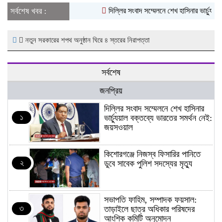
সর্বশেষ খবর :
দিল্লির সংবাদ সম্মেলনে শেখ হাসিনার ভার্চ্যুয়া
নতুন সরকারের শপথ অনুষ্ঠান ঘিরে ৪ স্তরের নিরাপত্তা
সর্বশেষ
জনপ্রিয়
দিল্লির সংবাদ সম্মেলনে শেখ হাসিনার
১
ভার্চ্যুয়াল বক্তব্যে ভারতের সমর্থন নেই:
জয়সওয়াল
কিশোরগঞ্জে নিজস্ব ফিসারির পানিতে
২
ডুবে সাবেক পুলিশ সদস্যের মৃত্যু
সভাপতি ফাহিম, সম্পাদক ফয়সাল:
৩
তাড়াইলে ছাত্র অধিকার পরিষদের
আংশিক কমিটি অনুমোদন