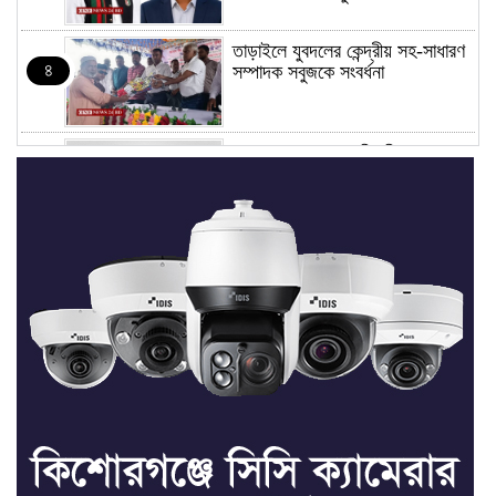
তাড়াইলে যুবদলের কেন্দ্রীয় সহ-সাধারণ
৪
সম্পাদক সবুজকে সংবর্ধনা
৪ মন্ত্রণালয়ে নতুন সচিব নিয়োগ, ২
৫
জনের পদোন্নতি
শেখ হাসিনার সঙ্গে পালানোর ফ্লাইট
৬
কীভাবে মিস করেছিলেন সালমান এফ
রহমান
ভাত রান্নার সময় নরম হয়ে গেলে কী
৭
করবেন
মৃত্যুদণ্ড বাদ না দেওয়ায়
৮
প্রত্যক্ষদর্শীদের তথ্য দেয়নি জাতিসংঘ: