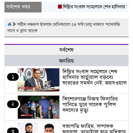
সর্বশেষ খবর :
দিল্লির সংবাদ সম্মেলনে শেখ হাসিনার ভার্চ
শহীদ নজরুল ইসলাম মেডিক্যালে ২৪ ঘণ্টা চালু থাকবে প্যাথলজি
ল্যাব ও ব্লাড ব্যাংক
সর্বশেষ
জনপ্রিয়
দিল্লির সংবাদ সম্মেলনে শেখ
১
হাসিনার ভার্চ্যুয়াল বক্তব্যে
ভারতের সমর্থন নেই: জয়সওয়াল
কিশোরগঞ্জে নিজস্ব ফিসারির
২
পানিতে ডুবে সাবেক পুলিশ
সদস্যের মৃত্যু
সভাপতি ফাহিম, সম্পাদক
৩
ফয়সাল: তাড়াইলে ছাত্র অধিকার