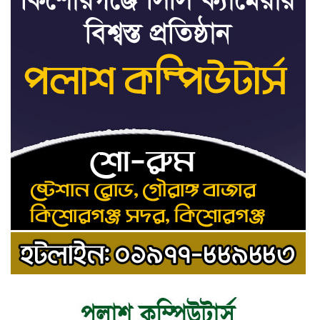
৮
প্রত্যক্ষদর্শীদের তথ্য দেয়নি
জাতিসংঘ: ট্রাইব্যুনালকে
প্রসিকিউটর
তাড়াইলে রাউতি মানবসেবা
৯
ফাউন্ডেশনের আয়োজনে কাফন-
দাফন বিষয়ক বিশেষ প্রশিক্ষণ
কর্মশালা
৪ বিভাগে অতি ভারি বৃষ্টির
১০
সতর্কবার্তা