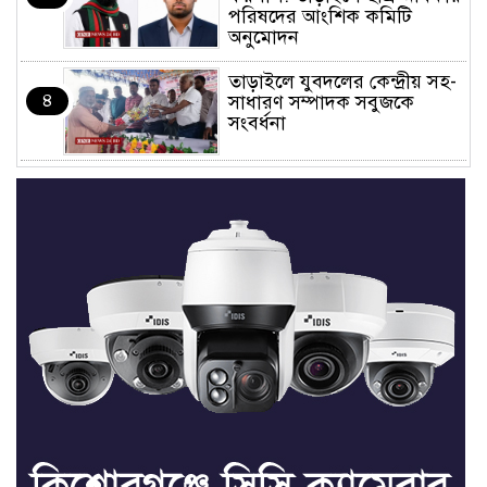
পরিষদের আংশিক কমিটি
অনুমোদন
তাড়াইলে যুবদলের কেন্দ্রীয় সহ-
৪
সাধারণ সম্পাদক সবুজকে
সংবর্ধনা
৪ মন্ত্রণালয়ে নতুন সচিব নিয়োগ,
৫
২ জনের পদোন্নতি
শেখ হাসিনার সঙ্গে পালানোর
৬
ফ্লাইট কীভাবে মিস করেছিলেন
সালমান এফ রহমান
ভাত রান্নার সময় নরম হয়ে গেলে
৭
কী করবেন
মৃত্যুদণ্ড বাদ না দেওয়ায়