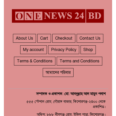
মাত্র ছয় দিনেই ১ বিলিয়ন ডলার
৬
আয় স্পাইডার-ম্যান: ব্র্যান্ড নিউ
About Us
Cart
Checkout
Contact Us
ডে
My account
Privacy Policy
Shop
ধর্ষণের অভিযোগে কনটেন্ট
৭
ক্রিয়েটর রিপন মিয়ার বিরুদ্ধে
Terms & Conditions
Terms and Conditions
মামলা
আমাদের পরিবার
সম্পাদক ও প্রকাশক: মো: আবদুল্লাহ আল মামুন পলাশ
৫৫৫ স্টেশান রোড, গৌরাঙ্গ বাজার, কিশোরগঞ্জ-২৩০০ থেকে
প্রকাশিত।
অফিস: ৮৮৮ নীলগঞ্জ রোড, উকিল পাড়া, কিশোরগঞ্জ।