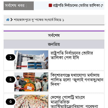
সর্বশেষ খবর :
রাষ্ট্রপতি নির্বাচনের ভোটার তালিকা পেল 
শাহজাদপুরে দু’পক্ষের সংঘর্ষে নিহত ১
সর্বশেষ
জনপ্রিয়
রাষ্ট্রপতি নির্বাচনের ভোটার
১
তালিকা পেল ইসি
কিশোরগঞ্জে যথাযোগ্য মর্যাদায়
২
পালিত হলো ‘জুলাই গণঅভ্যুত্থান
দিবস’
দেশের পোলট্রি মাংসে
৩
মাত্রাতিরিক্ত
অ্যান্টিমাইক্রোবিয়াল: গবেষণা