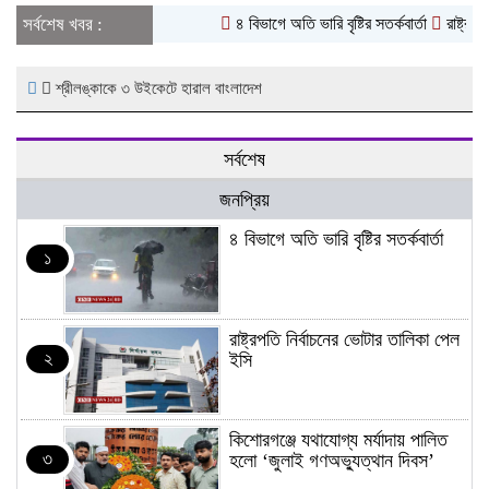
সর্বশেষ খবর :
৪ বিভাগে অতি ভারি বৃষ্টির সতর্কবার্তা
রাষ্ট্রপতি
শ্রীলঙ্কাকে ৩ উইকেটে হারাল বাংলাদেশ
সর্বশেষ
জনপ্রিয়
৪ বিভাগে অতি ভারি বৃষ্টির সতর্কবার্তা
১
রাষ্ট্রপতি নির্বাচনের ভোটার তালিকা পেল
২
ইসি
কিশোরগঞ্জে যথাযোগ্য মর্যাদায় পালিত
৩
হলো ‘জুলাই গণঅভ্যুত্থান দিবস’