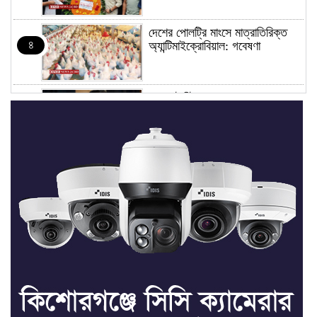
দেশের পোলট্রি মাংসে মাত্রাতিরিক্ত
৪
অ্যান্টিমাইক্রোবিয়াল: গবেষণা
‘ডকুমেন্টারিটা দেখলে মনে হতে পারে
৫
জুলাইয়ে বিএনপির দলীয় অভ্যুত্থান
হয়েছে’
জুলাইয়ের অনুষ্ঠানে তথ্যচিত্র নিয়ে
৬
হট্টগোল
মাত্র ছয় দিনেই ১ বিলিয়ন ডলার আয়
৭
স্পাইডার-ম্যান: ব্র্যান্ড নিউ ডে
ধর্ষণের অভিযোগে কনটেন্ট ক্রিয়েটর
৮
রিপন মিয়ার বিরুদ্ধে মামলা