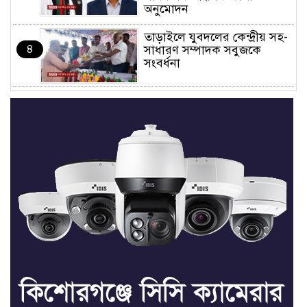
অনুমোদন
তাড়াইলে যুবদলের কেন্দ্রীয় সহ-
৪
সাধারণ সম্পাদক সবুজকে
সংবর্ধনা
৪ মন্ত্রণালয়ে নতুন সচিব নিয়োগ,
৫
২ জনের পদোন্নতি
শেখ হাসিনার সঙ্গে পালানোর
৬
ফ্লাইট কীভাবে মিস করেছিলেন
সালমান এফ রহমান
ভাত রান্নার সময় নরম হয়ে গেলে
৭
কী করবেন
মৃত্যুদণ্ড বাদ না দেওয়ায়
৮
প্রত্যক্ষদর্শীদের তথ্য দেয়নি