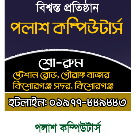
জাতিসংঘ: ট্রাইব্যুনালকে
প্রসিকিউটর
তাড়াইলে রাউতি মানবসেবা
৯
ফাউন্ডেশনের আয়োজনে কাফন-
দাফন বিষয়ক বিশেষ প্রশিক্ষণ
কর্মশালা
৪ বিভাগে অতি ভারি বৃষ্টির
১০
সতর্কবার্তা