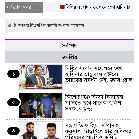
সর্বশেষ খবর :
দিল্লির সংবাদ সম্মেলনে শেখ হাসিনার ভার্চ
সন্ধ্যায় বিএনপির জরুরি সংবাদ সম্মেলন
সর্বশেষ
জনপ্রিয়
দিল্লির সংবাদ সম্মেলনে শেখ
১
হাসিনার ভার্চ্যুয়াল বক্তব্যে
ভারতের সমর্থন নেই: জয়সওয়াল
কিশোরগঞ্জে নিজস্ব ফিসারির
২
পানিতে ডুবে সাবেক পুলিশ
সদস্যের মৃত্যু
সভাপতি ফাহিম, সম্পাদক
৩
ফয়সাল: তাড়াইলে ছাত্র অধিকার
পরিষদের আংশিক কমিটি