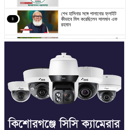
শেখ হাসিনার সঙ্গে পালানোর ফ্লাইট
৪
কীভাবে মিস করেছিলেন সালমান এফ
রহমান
ভাত রান্নার সময় নরম হয়ে গেলে কী
৫
করবেন
মৃত্যুদণ্ড বাদ না দেওয়ায়
৬
প্রত্যক্ষদর্শীদের তথ্য দেয়নি জাতিসংঘ:
ট্রাইব্যুনালকে প্রসিকিউটর
তাড়াইলে রাউতি মানবসেবা ফাউন্ডেশনের
৭
আয়োজনে কাফন-দাফন বিষয়ক বিশেষ
প্রশিক্ষণ কর্মশালা
৪ বিভাগে অতি ভারি বৃষ্টির সতর্কবার্তা
৮