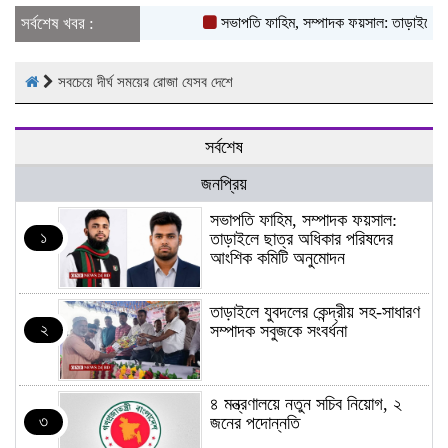
সর্বশেষ খবর :
সভাপতি ফাহিম, সম্পাদক ফয়সাল: তাড়াইলে ছা
সবচেয়ে দীর্ঘ সময়ের রোজা যেসব দেশে
সর্বশেষ
জনপ্রিয়
সভাপতি ফাহিম, সম্পাদক ফয়সাল:
১
তাড়াইলে ছাত্র অধিকার পরিষদের
আংশিক কমিটি অনুমোদন
তাড়াইলে যুবদলের কেন্দ্রীয় সহ-সাধারণ
২
সম্পাদক সবুজকে সংবর্ধনা
৪ মন্ত্রণালয়ে নতুন সচিব নিয়োগ, ২
৩
জনের পদোন্নতি