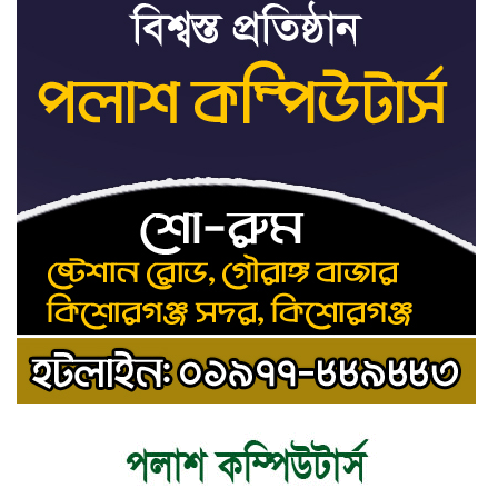
রাষ্ট্রপতি নির্বাচনের ভোটার তালিকা পেল
৯
ইসি
কিশোরগঞ্জে যথাযোগ্য মর্যাদায় পালিত
১০
হলো ‘জুলাই গণঅভ্যুত্থান দিবস’