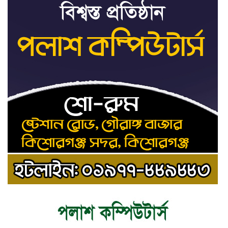
ট্রাইব্যুনালকে প্রসিকিউটর
তাড়াইলে রাউতি মানবসেবা ফাউন্ডেশনের
৯
আয়োজনে কাফন-দাফন বিষয়ক বিশেষ
প্রশিক্ষণ কর্মশালা
৪ বিভাগে অতি ভারি বৃষ্টির সতর্কবার্তা
১০