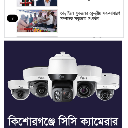
তাড়াইলে যুবদলের কেন্দ্রীয় সহ-সাধারণ
৪
সম্পাদক সবুজকে সংবর্ধনা
৪ মন্ত্রণালয়ে নতুন সচিব নিয়োগ, ২
৫
জনের পদোন্নতি
শেখ হাসিনার সঙ্গে পালানোর ফ্লাইট
৬
কীভাবে মিস করেছিলেন সালমান এফ
রহমান
ভাত রান্নার সময় নরম হয়ে গেলে কী
৭
করবেন
মৃত্যুদণ্ড বাদ না দেওয়ায়
৮
প্রত্যক্ষদর্শীদের তথ্য দেয়নি জাতিসংঘ: