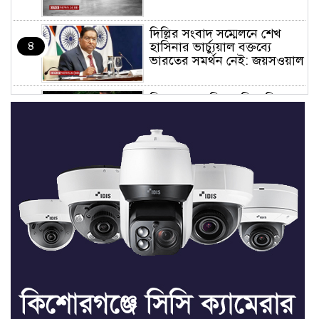
দিল্লির সংবাদ সম্মেলনে শেখ
৪
হাসিনার ভার্চ্যুয়াল বক্তব্যে
ভারতের সমর্থন নেই: জয়সওয়াল
কিশোরগঞ্জে নিজস্ব ফিসারির
৫
পানিতে ডুবে সাবেক পুলিশ
সদস্যের মৃত্যু
সভাপতি ফাহিম, সম্পাদক
৬
ফয়সাল: তাড়াইলে ছাত্র অধিকার
পরিষদের আংশিক কমিটি
অনুমোদন
তাড়াইলে যুবদলের কেন্দ্রীয় সহ-
৭
সাধারণ সম্পাদক সবুজকে
সংবর্ধনা
৪ মন্ত্রণালয়ে নতুন সচিব নিয়োগ,
৮
২ জনের পদোন্নতি