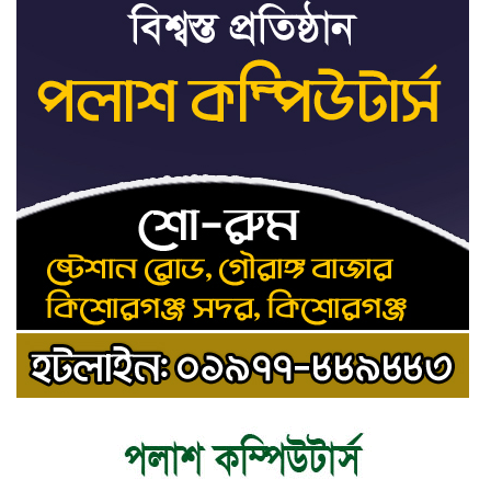
শেখ হাসিনার সঙ্গে পালানোর
৯
ফ্লাইট কীভাবে মিস করেছিলেন
সালমান এফ রহমান
ভাত রান্নার সময় নরম হয়ে গেলে
১০
কী করবেন