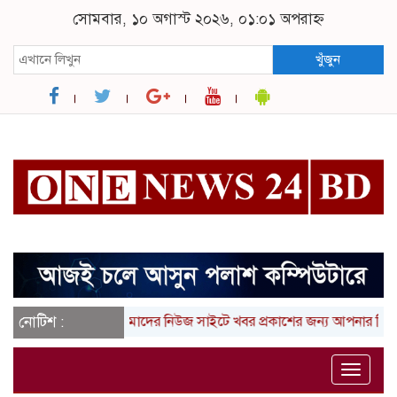
সোমবার, ১০ অগাস্ট ২০২৬, ০১:০১ অপরাহ্ন
খুঁজুন
নোটিশ :
আমাদের নিউজ সাইটে খবর প্রকাশের জন্য আপনার লিখা (তথ্
Toggle
naviga