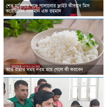
শেখ হাসিনার সঙ্গে পালানোর ফ্লাইট কীভাবে মিস
করেছিলেন সালমান এফ রহমান
ভাত রান্নার সময় নরম হয়ে গেলে কী করবেন