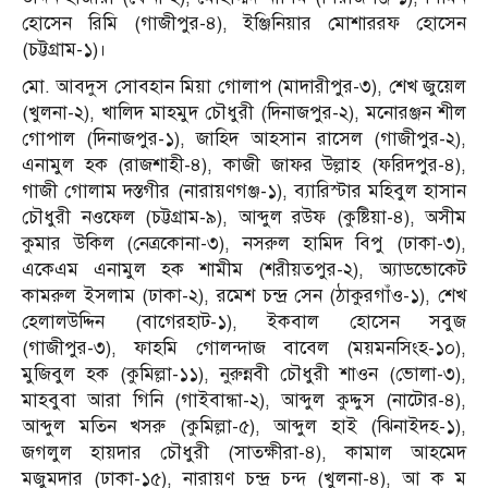
হোসেন রিমি (গাজীপুর-৪), ইঞ্জিনিয়ার মোশাররফ হোসেন
(চট্টগ্রাম-১)।
মো. আবদুস সোবহান মিয়া গোলাপ (মাদারীপুর-৩), শেখ জুয়েল
(খুলনা-২), খালিদ মাহমুদ চৌধুরী (দিনাজপুর-২), মনোরঞ্জন শীল
গোপাল (দিনাজপুর-১), জাহিদ আহসান রাসেল (গাজীপুর-২),
এনামুল হক (রাজশাহী-৪), কাজী জাফর উল্লাহ (ফরিদপুর-৪),
গাজী গোলাম দস্তগীর (নারায়ণগঞ্জ-১), ব্যারিস্টার মহিবুল হাসান
চৌধুরী নওফেল (চট্টগ্রাম-৯), আব্দুল রউফ (কুষ্টিয়া-৪), অসীম
কুমার উকিল (নেত্রকোনা-৩), নসরুল হামিদ বিপু (ঢাকা-৩),
একেএম এনামুল হক শামীম (শরীয়তপুর-২), অ্যাডভোকেট
কামরুল ইসলাম (ঢাকা-২), রমেশ চন্দ্র সেন (ঠাকুরগাঁও-১), শেখ
হেলালউদ্দিন (বাগেরহাট-১), ইকবাল হোসেন সবুজ
(গাজীপুর-৩), ফাহমি গোলন্দাজ বাবেল (ময়মনসিংহ-১০),
মুজিবুল হক (কুমিল্লা-১১), নুরুন্নবী চৌধুরী শাওন (ভোলা-৩),
মাহবুবা আরা গিনি (গাইবান্ধা-২), আব্দুল কুদ্দুস (নাটোর-৪),
আব্দুল মতিন খসরু (কুমিল্লা-৫), আব্দুল হাই (ঝিনাইদহ-১),
জগলুল হায়দার চৌধুরী (সাতক্ষীরা-৪), কামাল আহমেদ
মজুমদার (ঢাকা-১৫), নারায়ণ চন্দ্র চন্দ (খুলনা-৪), আ ক ম