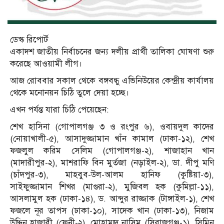
ডেস্ক রিপোর্ট
একাদশ জাতীয় নির্বাচনের জন্য দলীয় প্রার্থী তালিকা ঘোষণা শুরু
করেছে আওয়ামী লীগ।
আজ রোববার সকাল থেকে বঙ্গবন্ধু এভিনিউয়ের কেন্দ্রীয় কার্যালয়
থেকে মনোনয়ন চিঠি তুলে দেয়া হচ্ছে।
এখন পর্যন্ত যারা চিঠি পেয়েছেন:
শেখ হাসিনা (গোপালগঞ্জ ৩ ও রংপুর ৬), ওবায়দুল কাদের
(নোয়াখালী-৫), আসাদুজ্জামান খাঁন কামাল (ঢাকা-১২), শেখ
ফজলুল করিম সেলিম (গোপালগঞ্জ-২), শাজাহান খান
(মাদারীপুর-২), মাশরাফি বিন মুর্তজা (নড়াইল-২), ডা. দীপু মণি
(চাঁদপুর-৩), মাহবুব-উল-আলম হানিফ (কুষ্টিয়া-৩),
সাইফুজ্জামান শিখর (মাগুরা-২), মুজিবল হক (কুমিল্লা-১১),
আসলামুল হক (ঢাকা-১৪), ড. আব্দুর রাজ্জাক (টাঙ্গাইল-১), শেখ
ফজলে নূর তাপস (ঢাকা-১০), সাদেক খান (ঢাকা-১৩), নিজাম
উদ্দিন হাজারী (ফেনী-২), মোহাম্মদ নাসিম (সিরাজগঞ্জ-১), সিমিন