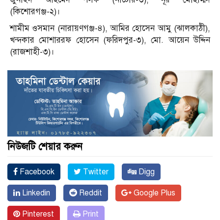
(কিশোরগঞ্জ-২)।
শামীম ওসমান (নারায়ণগঞ্জ-৪), আমির হোসেন আমু (ঝালকাঠী),
খন্দকার মোশাররফ হোসেন (ফরিদপুর-৩), মো. আয়েন উদ্দিন
(রাজশাহী-৩)।
নিউজটি শেয়ার করুন
Facebook
Twitter
Digg
Linkedin
Reddit
Google Plus
Pinterest
Print