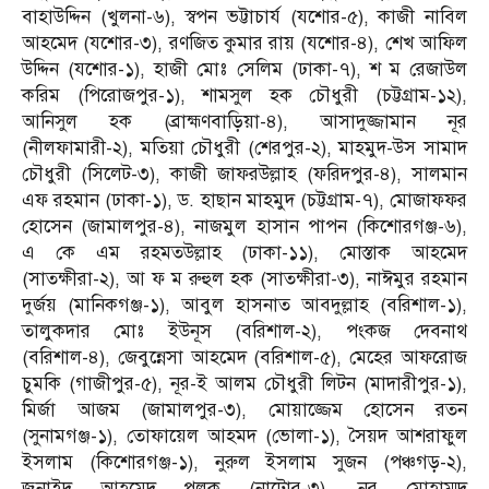
বাহাউদ্দিন (খুলনা-৬), স্বপন ভট্টাচার্য (যশোর-৫), কাজী নাবিল
আহমেদ (যশোর-৩), রণজিত কুমার রায় (যশোর-৪), শেখ আফিল
উদ্দিন (যশোর-১), হাজী মোঃ সেলিম (ঢাকা-৭), শ ম রেজাউল
করিম (পিরোজপুর-১), শামসুল হক চৌধুরী (চট্টগ্রাম-১২),
আনিসুল হক (ব্রাহ্মণবাড়িয়া-৪), আসাদুজ্জামান নূর
(নীলফামারী-২), মতিয়া চৌধুরী (শেরপুর-২), মাহমুদ-উস সামাদ
চৌধুরী (সিলেট-৩), কাজী জাফরউল্লাহ (ফরিদপুর-৪), সালমান
এফ রহমান (ঢাকা-১), ড. হাছান মাহমুদ (চট্টগ্রাম-৭), মোজাফফর
হোসেন (জামালপুর-৪), নাজমুল হাসান পাপন (কিশোরগঞ্জ-৬),
এ কে এম রহমতউল্লাহ (ঢাকা-১১), মোস্তাক আহমেদ
(সাতক্ষীরা-২), আ ফ ম রুহুল হক (সাতক্ষীরা-৩), নাঈমুর রহমান
দুর্জয় (মানিকগঞ্জ-১), আবুল হাসনাত আবদুল্লাহ (বরিশাল-১),
তালুকদার মোঃ ইউনূস (বরিশাল-২), পংকজ দেবনাথ
(বরিশাল-৪), জেবুন্নেসা আহমেদ (বরিশাল-৫), মেহের আফরোজ
চুমকি (গাজীপুর-৫), নূর-ই আলম চৌধুরী লিটন (মাদারীপুর-১),
মির্জা আজম (জামালপুর-৩), মোয়াজ্জেম হোসেন রতন
(সুনামগঞ্জ-১), তোফায়েল আহমদ (ভোলা-১), সৈয়দ আশরাফুল
ইসলাম (কিশোরগঞ্জ-১), নুরুল ইসলাম সুজন (পঞ্চগড়-২),
জুনাইদ আহমেদ পলক (নাটোর-৩), নূর মোহাম্মদ