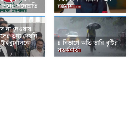
২ জনের পদোন্নতি
রহমান
 বাদ না দেওয়ায়
র্শীদের তথ্য দেয়নি
্রাইব্যুনালকে
৪ বিভাগে অতি ভারি বৃষ্টির
র
সতর্কবার্তা