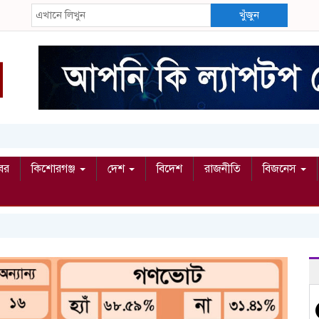
খুঁজুন
বর
কিশোরগঞ্জ
দেশ
বিদেশ
রাজনীতি
বিজনেস