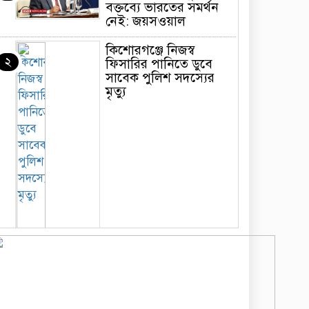
বক্তব্যে ভারতের সমর্থন
নেই: জয়সওয়াল
কিশোরগঞ্জে নিজস্ব
২
ফিসারির পানিতে ডুবে
সাবেক পুলিশ সদস্যের
মৃত্যু