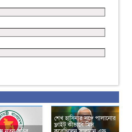
শেখ হাসিনার সঙ্গে পালানোর
ফ্লাইট কীভাবে মিস
লয়ে নতুন সচিব
করেছিলেন সালমান এফ