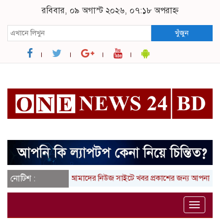
রবিবার, ০৯ অগাস্ট ২০২৬, ০৭:১৮ অপরাহ্ন
খুঁজুন
নোটিশ :
আমাদের নিউজ সাইটে খবর প্রকাশের জন্য আপনার লিখা (ত
Toggle
naviga