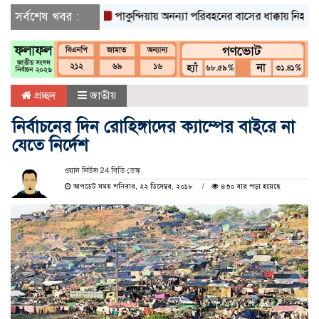
সর্বশেষ খবর :
পাকুন্দিয়ায় অনন্যা পরিবহনের বাসের ধাক্কায় নিহত ২
পাকু
প্রচ্ছদ
জাতীয়
নির্বাচনের দিন রোহিঙ্গাদের ক্যাম্পের বাইরে না
যেতে নির্দেশ
ওয়ান নিউজ 24 বিডি ডেস্ক
আপডেট সময় শনিবার, ২২ ডিসেম্বর, ২০১৮
৪৩০ বার পড়া হয়েছে