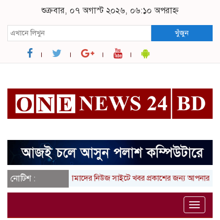
শুক্রবার, ০৭ অগাস্ট ২০২৬, ০৬:১০ অপরাহ্ন
খুঁজুন
নোটিশ :
আমাদের নিউজ সাইটে খবর প্রকাশের জন্য আপনার লিখা (তথ্
Toggle
naviga