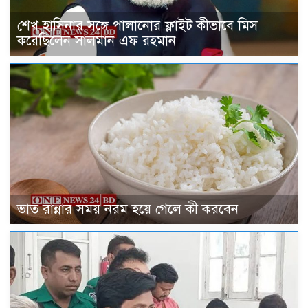
শেখ হাসিনার সঙ্গে পালানোর ফ্লাইট কীভাবে মিস
করেছিলেন সালমান এফ রহমান
ভাত রান্নার সময় নরম হয়ে গেলে কী করবেন