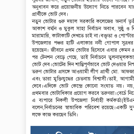
অনুধাবন করে প্রয়োজনীয় উদ্যোগ নিতে পারবেন যা
প্রার্থীকে ভোট দেব।
নতুন ভোটার গুরু দয়াল সরকারি কলেজের অনার্স তৃতীয় 
আকাশ বর্ম্মন ও মুকুল সাহা নির্বাচন অবাধ, সুষ্ঠু
মারামারি, কাটাকাটি দেখতে চাই না।বক্তৃতা ও পোস্টার
উপজেলার পঞ্চর হাটি এলাকার ননী গোপাল সুত্রধর
হয়েছেন। জীবনে প্রথম ভোটার হিসেবে এবার কেমন প্
পর টেনশন বেড়ে গেছে, তাই নির্বাচনে তুলনামূলকভাবে
ভোট দেব।ভোটের দিন শান্তিপূর্ণভাবে ভোট দেওয়ার নিশ
তরুণ ভোটার প্রসঙ্গে আওয়ামী লীগ প্রার্থী মো. আ
এবং তারা মুক্তিযুদ্ধের চেতনায় বিশ্বাসী।তাই, আগামী
দেবে।এদিকে ভোট কেন্দ্রে কোনো সংঘাত নয়। নয়, ক
প্রথমবার ভোটাধিকার প্রয়োগ করবে তরুণরা।বেচেঁ নিবে প
এ ব্যপারে নিকলী উপজেলা নির্বাহী কর্মকর্তা(ইউএন
বলেন,নির্বাচনের স্বাভাবিক পরিবেশ রয়েছে।একটি সুু
লক্ষে কাজ করছেন তিনি।