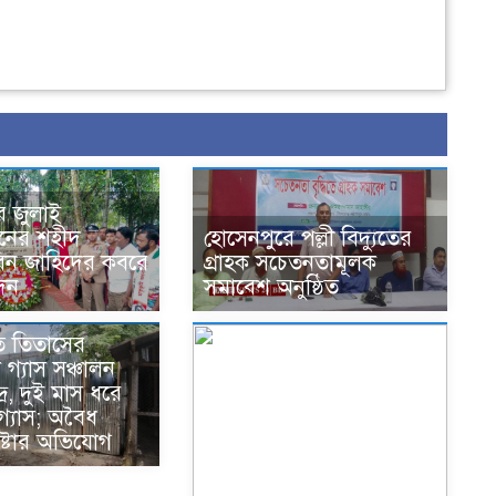
ে জুলাই
থানের শহীদ
হোসেনপুরে পল্লী বিদ্যুতের
হ বিন জাহিদের কবরে
গ্রাহক সচেতনতামূলক
েদন
সমাবেশ অনুষ্ঠিত
ে তিতাসের
 গ্যাস সঞ্চালন
্র, দুই মাস ধরে
 গ্যাস; অবৈধ
ষ্টার অভিযোগ