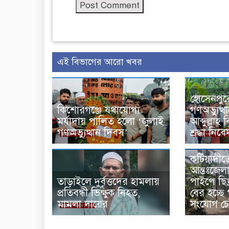
এই বিভাগের আরো খবর
হোসেনপুর
কিশোরগঞ্জে যথাযোগ্য
গণঅভ্যুত্
মর্যাদায় পালিত হলো ‘জুলাই
আব্দুল্লা
গণঅভ্যুত্থান দিবস’
শ্রদ্ধা নিব
কটিয়াদীত
আন্তঃজেলা
তাড়াইলে দুর্বৃত্তদের হামলায়
পাইপে ছিদ
প্রতিবন্ধী ভিক্ষুক নিহত,
বের হচ্ছে
মামলা দায়ের
সংযোগ চে