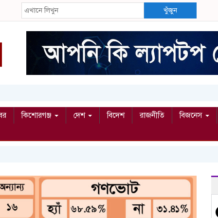
খুঁজুন
বর
কিশোরগঞ্জ
দেশ
বিদেশ
রাজনীতি
বিজনেস