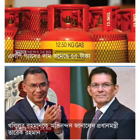
এলপি গ্যাসের দাম কমেছে ৫৫ টাকা
খলিলুর রহমানকে অভিনন্দন জানালেন প্রধানমন্ত্রী
তারেক রহমান