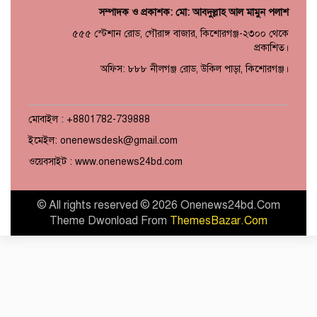
সম্পাদক ও প্রকাশক: মো: আবদুল্লাহ আল মামুন পলাশ
৫৫৫ স্টেশান রোড, গৌরাঙ্গ বাজার, কিশোরগঞ্জ-২৩০০ থেকে
প্রকাশিত।
অফিস: ৮৮৮ নীলগঞ্জ রোড, উকিল পাড়া, কিশোরগঞ্জ।
মোবাইল : +8801782-739888
ইমেইল: onenewsdesk@gmail.com
ওয়েবসাইট : www.onenews24bd.com
© All rights reserved © 2026 Onenews24bd.Com
Theme Dwonload From
ThemesBazar.Com