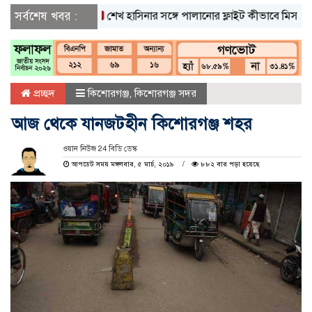
সর্বশেষ খবর :
শেখ হাসিনার সঙ্গে পালানোর ফ্লাইট কীভাবে মিস করেছিলেন
প্রচ্ছদ
কিশোরগঞ্জ
,
কিশোরগঞ্জ সদর
আজ থেকে যানজটহীন কিশোরগঞ্জ শহর
ওয়ান নিউজ 24 বিডি ডেস্ক
আপডেট সময় মঙ্গলবার, ৫ মার্চ, ২০১৯
৮৮২ বার পড়া হয়েছে