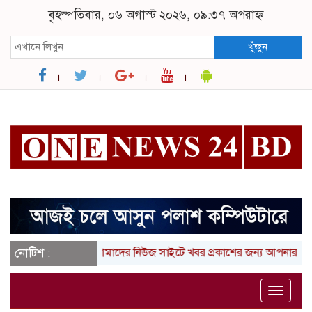
বৃহস্পতিবার, ০৬ অগাস্ট ২০২৬, ০৯:৩৭ অপরাহ্ন
খুঁজুন
নোটিশ :
আমাদের নিউজ সাইটে খবর প্রকাশের জন্য আপনার লিখা (তথ্
Toggle
naviga