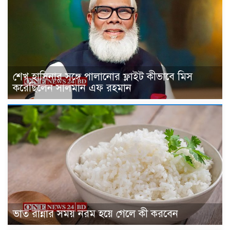
শেখ হাসিনার সঙ্গে পালানোর ফ্লাইট কীভাবে মিস
করেছিলেন সালমান এফ রহমান
ভাত রান্নার সময় নরম হয়ে গেলে কী করবেন