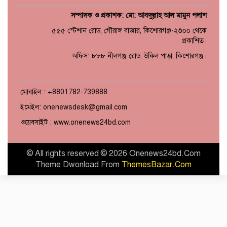
সম্পাদক ও প্রকাশক: মো: আবদুল্লাহ আল মামুন পলাশ
৫৫৫ স্টেশান রোড, গৌরাঙ্গ বাজার, কিশোরগঞ্জ-২৩০০ থেকে
প্রকাশিত।
অফিস: ৮৮৮ নীলগঞ্জ রোড, উকিল পাড়া, কিশোরগঞ্জ।
মোবাইল : +8801782-739888
ইমেইল: onenewsdesk@gmail.com
ওয়েবসাইট : www.onenews24bd.com
© All rights reserved © 2026 Onenews24bd.Com
Theme Dwonload From
ThemesBazar.Com