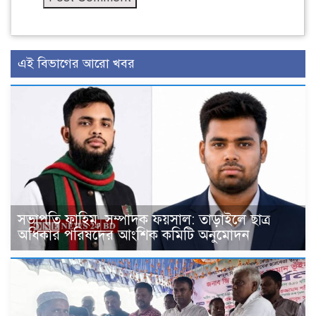
এই বিভাগের আরো খবর
সভাপতি ফাহিম, সম্পাদক ফয়সাল: তাড়াইলে ছাত্র
অধিকার পরিষদের আংশিক কমিটি অনুমোদন