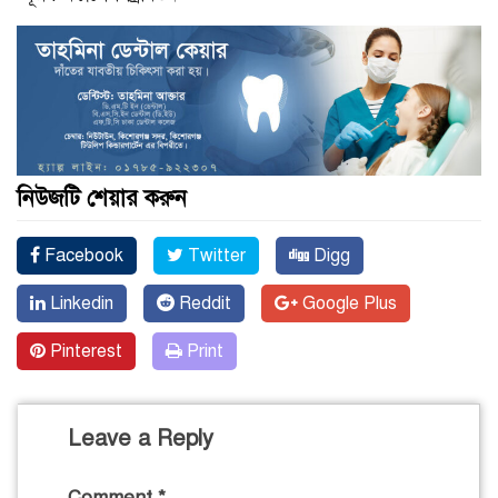
নিউজটি শেয়ার করুন
Facebook
Twitter
Digg
Linkedin
Reddit
Google Plus
Pinterest
Print
Leave a Reply
Comment
*