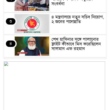
সংবর্ধনা
৪ মন্ত্রণালয়ে নতুন সচিব নিয়োগ,
৩
২ জনের পদোন্নতি
শেখ হাসিনার সঙ্গে পালানোর
৪
ফ্লাইট কীভাবে মিস করেছিলেন
সালমান এফ রহমান
ভাত রান্নার সময় নরম হয়ে গেলে
৫
কী করবেন
মৃত্যুদণ্ড বাদ না দেওয়ায়
৬
প্রত্যক্ষদর্শীদের তথ্য দেয়নি
জাতিসংঘ: ট্রাইব্যুনালকে
প্রসিকিউটর
তাড়াইলে রাউতি মানবসেবা