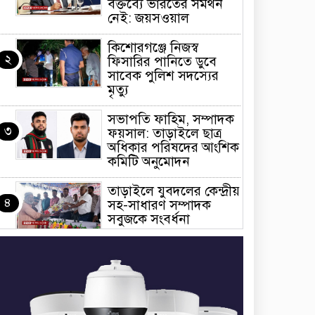
বক্তব্যে ভারতের সমর্থন
নেই: জয়সওয়াল
কিশোরগঞ্জে নিজস্ব
২
ফিসারির পানিতে ডুবে
সাবেক পুলিশ সদস্যের
মৃত্যু
সভাপতি ফাহিম, সম্পাদক
৩
ফয়সাল: তাড়াইলে ছাত্র
অধিকার পরিষদের আংশিক
কমিটি অনুমোদন
তাড়াইলে যুবদলের কেন্দ্রীয়
৪
সহ-সাধারণ সম্পাদক
সবুজকে সংবর্ধনা
৪ মন্ত্রণালয়ে নতুন সচিব
৫
নিয়োগ, ২ জনের পদোন্নতি
শেখ হাসিনার সঙ্গে