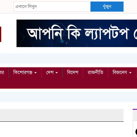
খুঁজুন
বর
কিশোরগঞ্জ
দেশ
বিদেশ
রাজনীতি
বিজনেস