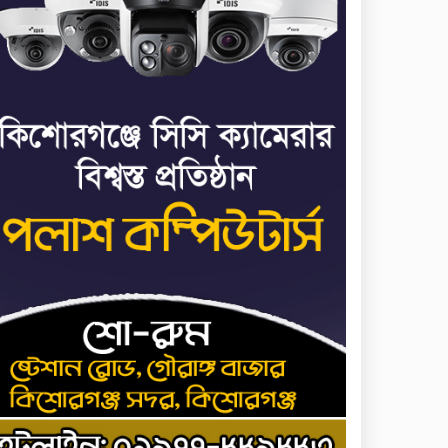
৬
পালানোর ফ্লাইট কীভাবে
মিস করেছিলেন সালমান
এফ রহমান
ভাত রান্নার সময় নরম হয়ে
৭
গেলে কী করবেন
মৃত্যুদণ্ড বাদ না দেওয়ায়
৮
প্রত্যক্ষদর্শীদের তথ্য দেয়নি
জাতিসংঘ: ট্রাইব্যুনালকে
প্রসিকিউটর
তাড়াইলে রাউতি
৯
মানবসেবা ফাউন্ডেশনের
আয়োজনে কাফন-দাফন
বিষয়ক বিশেষ প্রশিক্ষণ
র্মশালা
৪ বিভাগে অতি ভারি বৃষ্টির
১০
সতর্কবার্তা