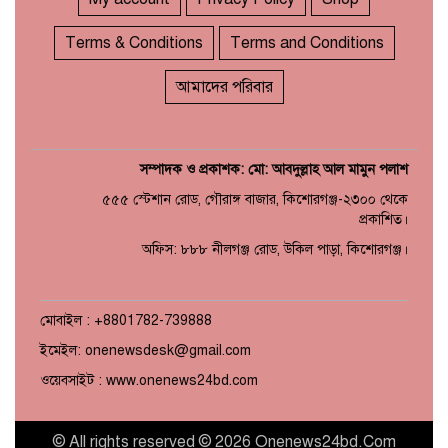
Terms & Conditions
Terms and Conditions
আমাদের পরিবার
ভাত রান্নার সময় নরম হয়ে গেলে
১০
কী করবেন
সম্পাদক ও প্রকাশক: মো: আবদুল্লাহ আল মামুন পলাশ
৫৫৫ স্টেশান রোড, গৌরাঙ্গ বাজার, কিশোরগঞ্জ-২৩০০ থেকে
প্রকাশিত।
অফিস: ৮৮৮ নীলগঞ্জ রোড, উকিল পাড়া, কিশোরগঞ্জ।
মোবাইল : +8801782-739888
ইমেইল: onenewsdesk@gmail.com
ওয়েবসাইট : www.onenews24bd.com
© All rights reserved © 2026 Onenews24bd.Com