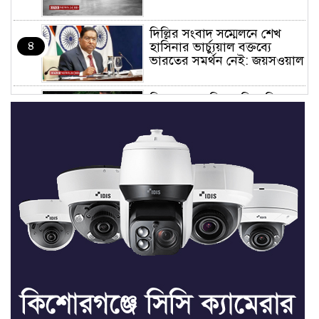
দিল্লির সংবাদ সম্মেলনে শেখ
৪
হাসিনার ভার্চ্যুয়াল বক্তব্যে
ভারতের সমর্থন নেই: জয়সওয়াল
কিশোরগঞ্জে নিজস্ব ফিসারির
৫
পানিতে ডুবে সাবেক পুলিশ
সদস্যের মৃত্যু
সভাপতি ফাহিম, সম্পাদক
৬
ফয়সাল: তাড়াইলে ছাত্র অধিকার
পরিষদের আংশিক কমিটি
অনুমোদন
তাড়াইলে যুবদলের কেন্দ্রীয় সহ-
৭
সাধারণ সম্পাদক সবুজকে
সংবর্ধনা
৪ মন্ত্রণালয়ে নতুন সচিব নিয়োগ,
৮
২ জনের পদোন্নতি