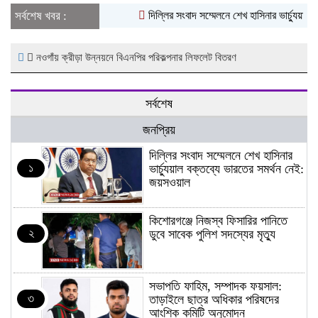
সর্বশেষ খবর :
দিল্লির সংবাদ সম্মেলনে শেখ হাসিনার ভার্চ্যুয়াল 
নওগাঁয় ক্রীড়া উন্নয়নে বিএনপির পরিকল্পনার লিফলেট বিতরণ
সর্বশেষ
জনপ্রিয়
দিল্লির সংবাদ সম্মেলনে শেখ হাসিনার
১
ভার্চ্যুয়াল বক্তব্যে ভারতের সমর্থন নেই:
জয়সওয়াল
কিশোরগঞ্জে নিজস্ব ফিসারির পানিতে
২
ডুবে সাবেক পুলিশ সদস্যের মৃত্যু
সভাপতি ফাহিম, সম্পাদক ফয়সাল:
৩
তাড়াইলে ছাত্র অধিকার পরিষদের
আংশিক কমিটি অনুমোদন