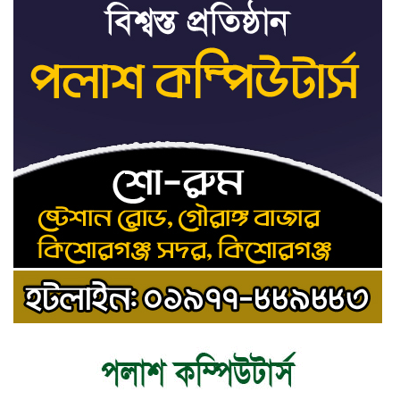
ট্রাইব্যুনালকে প্রসিকিউটর
তাড়াইলে রাউতি মানবসেবা ফাউন্ডেশনের
৯
আয়োজনে কাফন-দাফন বিষয়ক বিশেষ
প্রশিক্ষণ কর্মশালা
৪ বিভাগে অতি ভারি বৃষ্টির সতর্কবার্তা
১০