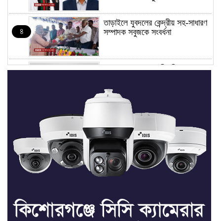
তাড়াইলে যুবদলের কেন্দ্রীয় সহ-সাধারণ
৪
সম্পাদক সবুজকে সংবর্ধনা
৪ মন্ত্রণালয়ে নতুন সচিব নিয়োগ, ২
৫
জনের পদোন্নতি
শেখ হাসিনার সঙ্গে পালানোর ফ্লাইট
৬
কীভাবে মিস করেছিলেন সালমান এফ
রহমান
ভাত রান্নার সময় নরম হয়ে গেলে কী
৭
করবেন
মৃত্যুদণ্ড বাদ না দেওয়ায়
৮
প্রত্যক্ষদর্শীদের তথ্য দেয়নি জাতিসংঘ: