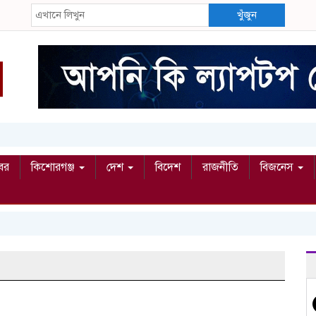
খুঁজুন
বর
কিশোরগঞ্জ
দেশ
বিদেশ
রাজনীতি
বিজনেস