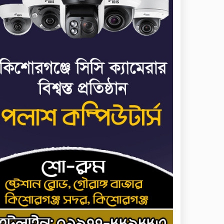
জাতিসংঘ: ট্রাইব্যুনালকে
প্রসিকিউটর
তাড়াইলে রাউতি
৭
মানবসেবা ফাউন্ডেশনের
আয়োজনে কাফন-দাফন
বিষয়ক বিশেষ প্রশিক্ষণ
র্মশালা
৪ বিভাগে অতি ভারি বৃষ্টির
৮
সতর্কবার্তা
রাষ্ট্রপতি নির্বাচনের ভোটার
৯
তালিকা পেল ইসি
কিশোরগঞ্জে যথাযোগ্য
১০
মর্যাদায় পালিত হলো
‘জুলাই গণঅভ্যুত্থান দিবস’