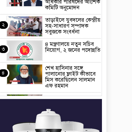
অধিকার পরিষদের আংশিক
কমিটি অনুমোদন
তাড়াইলে যুবদলের কেন্দ্রীয়
২
সহ-সাধারণ সম্পাদক
সবুজকে সংবর্ধনা
৪ মন্ত্রণালয়ে নতুন সচিব
৩
নিয়োগ, ২ জনের পদোন্নতি
শেখ হাসিনার সঙ্গে
৪
পালানোর ফ্লাইট কীভাবে
মিস করেছিলেন সালমান
এফ রহমান
ভাত রান্নার সময় নরম হয়ে
৫
গেলে কী করবেন
মৃত্যুদণ্ড বাদ না দেওয়ায়
৬
প্রত্যক্ষদর্শীদের তথ্য দেয়নি