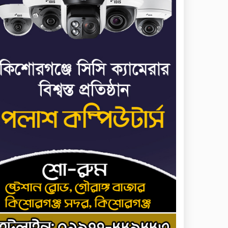
ভাত রান্নার সময় নরম হয়ে
৭
গেলে কী করবেন
মৃত্যুদণ্ড বাদ না দেওয়ায়
৮
প্রত্যক্ষদর্শীদের তথ্য দেয়নি
জাতিসংঘ: ট্রাইব্যুনালকে
প্রসিকিউটর
তাড়াইলে রাউতি মানবসেবা
৯
ফাউন্ডেশনের আয়োজনে কাফন-
দাফন বিষয়ক বিশেষ প্রশিক্ষণ
কর্মশালা
৪ বিভাগে অতি ভারি বৃষ্টির
১০
সতর্কবার্তা