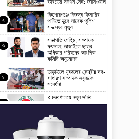
ভারতের সমর্থন নেই: জয়সওয়াল
কিশোরগঞ্জে নিজস্ব ফিসারির
২
পানিতে ডুবে সাবেক পুলিশ
সদস্যের মৃত্যু
সভাপতি ফাহিম, সম্পাদক
৩
ফয়সাল: তাড়াইলে ছাত্র
অধিকার পরিষদের আংশিক
কমিটি অনুমোদন
তাড়াইলে যুবদলের কেন্দ্রীয় সহ-
৪
সাধারণ সম্পাদক সবুজকে
সংবর্ধনা
৪ মন্ত্রণালয়ে নতুন সচিব
৫
নিয়োগ, ২ জনের পদোন্নতি
শেখ হাসিনার সঙ্গে পালানোর
৬
ফ্লাইট কীভাবে মিস করেছিলেন
সালমান এফ রহমান