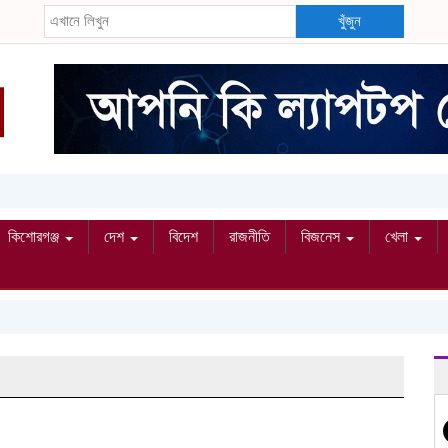
খুঁজুন
কিশোরগঞ্জ
দেশ
বিদেশ
রাজনীতি
বিজনেস
খেলা