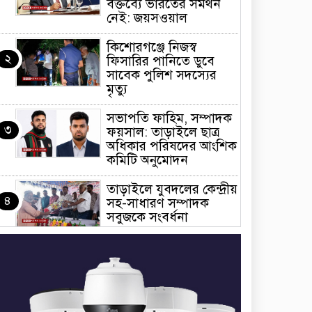
বক্তব্যে ভারতের সমর্থন
নেই: জয়সওয়াল
কিশোরগঞ্জে নিজস্ব
২
ফিসারির পানিতে ডুবে
সাবেক পুলিশ সদস্যের
মৃত্যু
সভাপতি ফাহিম, সম্পাদক
৩
ফয়সাল: তাড়াইলে ছাত্র
অধিকার পরিষদের আংশিক
কমিটি অনুমোদন
তাড়াইলে যুবদলের কেন্দ্রীয়
৪
সহ-সাধারণ সম্পাদক
সবুজকে সংবর্ধনা
৪ মন্ত্রণালয়ে নতুন সচিব
৫
নিয়োগ, ২ জনের পদোন্নতি
শেখ হাসিনার সঙ্গে