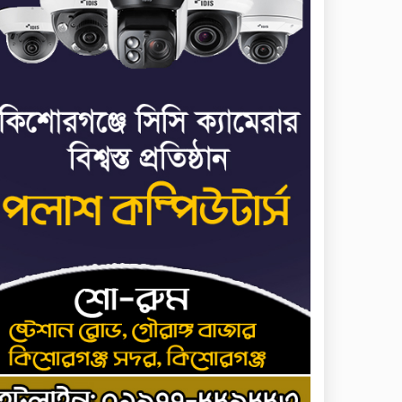
৬
পালানোর ফ্লাইট কীভাবে
মিস করেছিলেন সালমান
এফ রহমান
ভাত রান্নার সময় নরম হয়ে
৭
গেলে কী করবেন
মৃত্যুদণ্ড বাদ না দেওয়ায়
৮
প্রত্যক্ষদর্শীদের তথ্য দেয়নি
জাতিসংঘ: ট্রাইব্যুনালকে
প্রসিকিউটর
তাড়াইলে রাউতি
৯
মানবসেবা ফাউন্ডেশনের
আয়োজনে কাফন-দাফন
বিষয়ক বিশেষ প্রশিক্ষণ
র্মশালা
৪ বিভাগে অতি ভারি বৃষ্টির
১০
সতর্কবার্তা