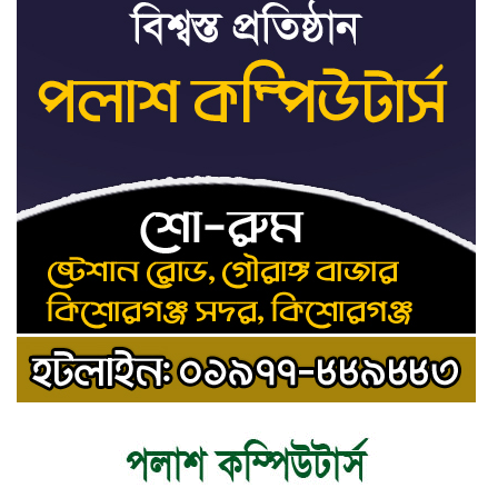
ট্রাইব্যুনালকে প্রসিকিউটর
তাড়াইলে রাউতি মানবসেবা ফাউন্ডেশনের
৯
আয়োজনে কাফন-দাফন বিষয়ক বিশেষ
প্রশিক্ষণ কর্মশালা
৪ বিভাগে অতি ভারি বৃষ্টির সতর্কবার্তা
১০