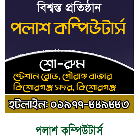
ট্রাইব্যুনালকে প্রসিকিউটর
তাড়াইলে রাউতি মানবসেবা ফাউন্ডেশনের
৯
আয়োজনে কাফন-দাফন বিষয়ক বিশেষ
প্রশিক্ষণ কর্মশালা
৪ বিভাগে অতি ভারি বৃষ্টির সতর্কবার্তা
১০