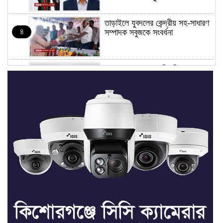
তাড়াইলে যুবদলের কেন্দ্রীয় সহ-সাধারণ
৪
সম্পাদক সবুজকে সংবর্ধনা
৪ মন্ত্রণালয়ে নতুন সচিব নিয়োগ, ২
৫
জনের পদোন্নতি
শেখ হাসিনার সঙ্গে পালানোর ফ্লাইট
৬
কীভাবে মিস করেছিলেন সালমান এফ
রহমান
ভাত রান্নার সময় নরম হয়ে গেলে কী
৭
করবেন
মৃত্যুদণ্ড বাদ না দেওয়ায়
৮
প্রত্যক্ষদর্শীদের তথ্য দেয়নি জাতিসংঘ: