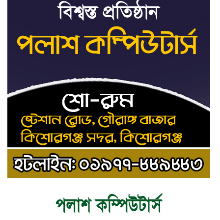
শেখ হাসিনার সঙ্গে পালানোর ফ্লাইট
৯
কীভাবে মিস করেছিলেন সালমান এফ
রহমান
ভাত রান্নার সময় নরম হয়ে গেলে কী
১০
করবেন