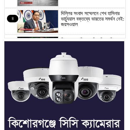
দিল্লির সংবাদ সম্মেলনে শেখ হাসিনার
৪
ভার্চ্যুয়াল বক্তব্যে ভারতের সমর্থন নেই:
জয়সওয়াল
কিশোরগঞ্জে নিজস্ব ফিসারির পানিতে
৫
ডুবে সাবেক পুলিশ সদস্যের মৃত্যু
সভাপতি ফাহিম, সম্পাদক ফয়সাল:
৬
তাড়াইলে ছাত্র অধিকার পরিষদের
আংশিক কমিটি অনুমোদন
তাড়াইলে যুবদলের কেন্দ্রীয় সহ-সাধারণ
৭
সম্পাদক সবুজকে সংবর্ধনা
৪ মন্ত্রণালয়ে নতুন সচিব নিয়োগ, ২
৮
জনের পদোন্নতি