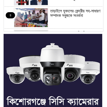
তাড়াইলে যুবদলের কেন্দ্রীয় সহ-সাধারণ
৪
সম্পাদক সবুজকে সংবর্ধনা
৪ মন্ত্রণালয়ে নতুন সচিব নিয়োগ, ২
৫
জনের পদোন্নতি
শেখ হাসিনার সঙ্গে পালানোর ফ্লাইট
৬
কীভাবে মিস করেছিলেন সালমান এফ
রহমান
ভাত রান্নার সময় নরম হয়ে গেলে কী
৭
করবেন
মৃত্যুদণ্ড বাদ না দেওয়ায়
৮
প্রত্যক্ষদর্শীদের তথ্য দেয়নি জাতিসংঘ: