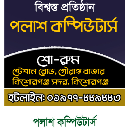
ট্রাইব্যুনালকে প্রসিকিউটর
তাড়াইলে রাউতি মানবসেবা ফাউন্ডেশনের
৯
আয়োজনে কাফন-দাফন বিষয়ক বিশেষ
প্রশিক্ষণ কর্মশালা
৪ বিভাগে অতি ভারি বৃষ্টির সতর্কবার্তা
১০