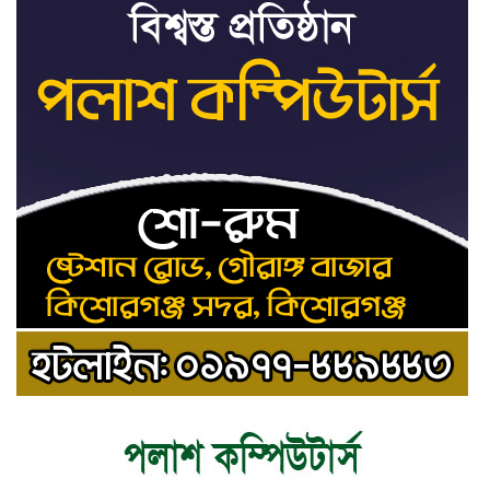
জাতিসংঘ: ট্রাইব্যুনালকে
প্রসিকিউটর
তাড়াইলে রাউতি মানবসেবা
৯
ফাউন্ডেশনের আয়োজনে কাফন-
দাফন বিষয়ক বিশেষ প্রশিক্ষণ
কর্মশালা
৪ বিভাগে অতি ভারি বৃষ্টির
১০
সতর্কবার্তা