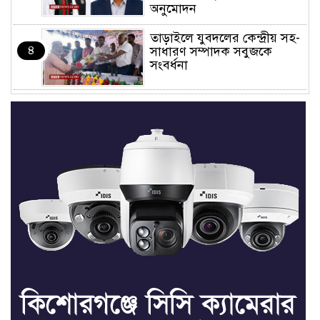
অনুমোদন
তাড়াইলে যুবদলের কেন্দ্রীয় সহ-
৪
সাধারণ সম্পাদক সবুজকে
সংবর্ধনা
৪ মন্ত্রণালয়ে নতুন সচিব নিয়োগ,
৫
২ জনের পদোন্নতি
শেখ হাসিনার সঙ্গে পালানোর
৬
ফ্লাইট কীভাবে মিস করেছিলেন
সালমান এফ রহমান
ভাত রান্নার সময় নরম হয়ে গেলে
৭
কী করবেন
মৃত্যুদণ্ড বাদ না দেওয়ায়
৮
প্রত্যক্ষদর্শীদের তথ্য দেয়নি