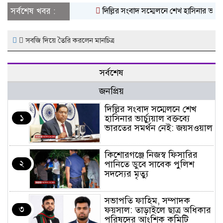
সর্বশেষ খবর :
দিল্লির সংবাদ সম্মেলনে শেখ হাসিনার ভার্চ্
সবজি দিয়ে তৈরি করলেন মানচিত্র
সর্বশেষ
জনপ্রিয়
দিল্লির সংবাদ সম্মেলনে শেখ
১
হাসিনার ভার্চ্যুয়াল বক্তব্যে
ভারতের সমর্থন নেই: জয়সওয়াল
কিশোরগঞ্জে নিজস্ব ফিসারির
২
পানিতে ডুবে সাবেক পুলিশ
সদস্যের মৃত্যু
সভাপতি ফাহিম, সম্পাদক
৩
ফয়সাল: তাড়াইলে ছাত্র অধিকার
পরিষদের আংশিক কমিটি