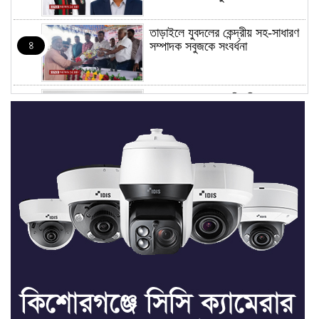
তাড়াইলে যুবদলের কেন্দ্রীয় সহ-সাধারণ
৪
সম্পাদক সবুজকে সংবর্ধনা
৪ মন্ত্রণালয়ে নতুন সচিব নিয়োগ, ২
৫
জনের পদোন্নতি
শেখ হাসিনার সঙ্গে পালানোর ফ্লাইট
৬
কীভাবে মিস করেছিলেন সালমান এফ
রহমান
ভাত রান্নার সময় নরম হয়ে গেলে কী
৭
করবেন
মৃত্যুদণ্ড বাদ না দেওয়ায়
৮
প্রত্যক্ষদর্শীদের তথ্য দেয়নি জাতিসংঘ: