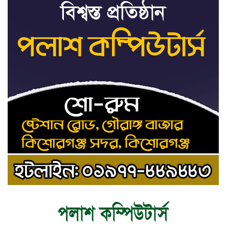
ট্রাইব্যুনালকে প্রসিকিউটর
তাড়াইলে রাউতি মানবসেবা ফাউন্ডেশনের
৯
আয়োজনে কাফন-দাফন বিষয়ক বিশেষ
প্রশিক্ষণ কর্মশালা
৪ বিভাগে অতি ভারি বৃষ্টির সতর্কবার্তা
১০