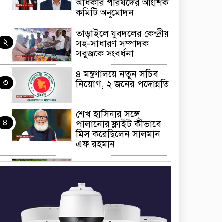
অধিকার পরিষদের আংশিক
কমিটি অনুমোদন
তাড়াইলে যুবদলের কেন্দ্রীয়
২
সহ-সাধারণ সম্পাদক
সবুজকে সংবর্ধনা
৪ মন্ত্রণালয়ে নতুন সচিব
৩
নিয়োগ, ২ জনের পদোন্নতি
শেখ হাসিনার সঙ্গে
৪
পালানোর ফ্লাইট কীভাবে
মিস করেছিলেন সালমান
এফ রহমান
ভাত রান্নার সময় নরম হয়ে
৫
গেলে কী করবেন
মৃত্যুদণ্ড বাদ না দেওয়ায়
৬
প্রত্যক্ষদর্শীদের তথ্য দেয়নি