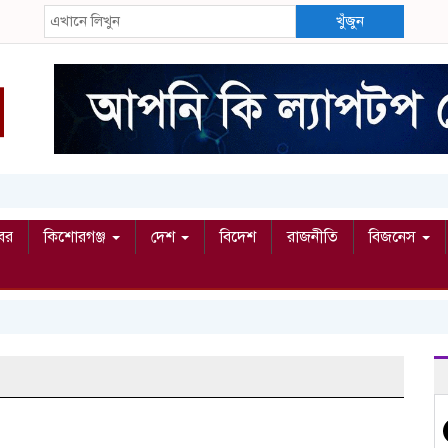
খুঁজুন
বর
কিশোরগঞ্জ
দেশ
বিদেশ
রাজনীতি
বিজনেস