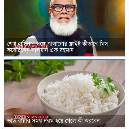
শেখ হাসিনার সঙ্গে পালানোর ফ্লাইট কীভাবে মিস
করেছিলেন সালমান এফ রহমান
ভাত রান্নার সময় নরম হয়ে গেলে কী করবেন