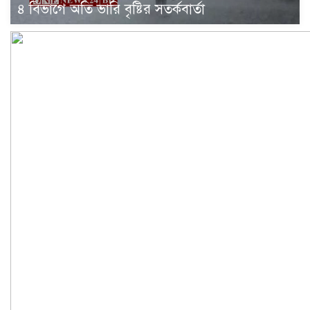
৪ বিভাগে অতি ভারি বৃষ্টির সতর্কবার্তা