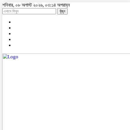
শনিবার, ০৮ অগাস্ট ২০২৬, ০৩:১৪ অপরাহ্ন
খুঁজুন