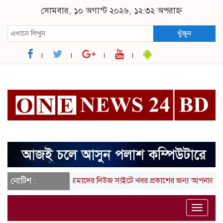
সোমবার, ১০ অগাস্ট ২০২৬, ১২:৩২ অপরাহ্ন
খুঁজুন
নোটিশ :
আমাদের নিউজ সাইটে খবর প্রকাশের জন্য আপনার লিখা (তথ্
Toggle
naviga