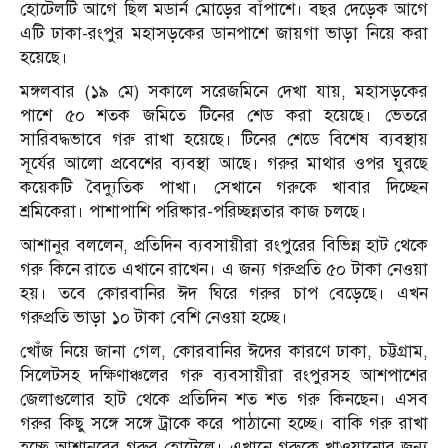
হোটেলটি আগে ছিল মডার্ন মোড়ের বাঁপাশে। বছর দেড়েক আগে
এটি ঢাকা-রংপুর মহাসড়কের ডানপাশে জায়গা ভাড়া নিয়ে করা
হয়েছে।
মঙ্গলবার (১৯ মে) সকালে সরেজমিনে দেখা যায়, মহাসড়কের
পাশে ৫০ শতক জমিতে টিনের শেড করা হয়েছে। ভেতরে
সারিবদ্ধভাবে গরু রাখা হয়েছে। টিনের শেডে বিশেষ ব্যবস্থায়
সূর্যের আলো প্রবেশের ব্যবস্থা আছে। গরুর মাথার ওপর ঘুরছে
কয়েকটি বৈদ্যুতিক পাখা। সেখানে গরুকে খাবার দিচ্ছেন
শ্রমিকেরা। পাশাপাশি পরিষ্কার-পরিচ্ছন্নতার কাজ চলছে।
আশানুর বললেন, প্রতিদিন ব্যবসায়ীরা রংপুরের বিভিন্ন হাট থেকে
গরু কিনে রাতে এখানে রাখেন। এ জন্য গরুপ্রতি ৫০ টাকা নেওয়া
হয়। তবে কোরবানির ঈদ ঘিরে গরুর চাপ বেড়েছে। এখন
গরুপ্রতি ভাড়া ১০ টাকা বেশি নেওয়া হচ্ছে।
খোঁজ নিয়ে জানা গেল, কোরবানির ঈদের কারণে ঢাকা, চট্টগ্রাম,
সিলেটসহ দক্ষিণাঞ্চলের গরু ব্যবসায়ীরা রংপুরসহ আশপাশের
জেলাগুলোর হাট থেকে প্রতিদিন শত শত গরু কিনছেন। এসব
গরুর কিছু সঙ্গে সঙ্গে ট্রাকে করে পাঠানো হচ্ছে। বাকি গরু রাখা
হচ্ছে আশানুরের গরুর হোটেলে। এখানে গরুকে খাওয়ানোর জন্য