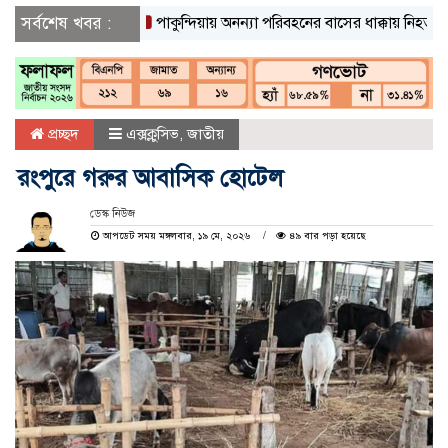
সর্বশেষ খবর :
পাকুন্দিয়ায় অনন্যা পরিবহনের বাসের ধাক্কায় নিহত ২
পাকুন্
প্রচ্ছদ
এক্সক্লুসিভ
,
জাতীয়
রংপুরে গরুর আবাসিক হোটেল
ডেস্ক নিউজ
আপডেট সময় মঙ্গলবার, ১৯ মে, ২০২৬
৪৯ বার পড়া হয়েছে