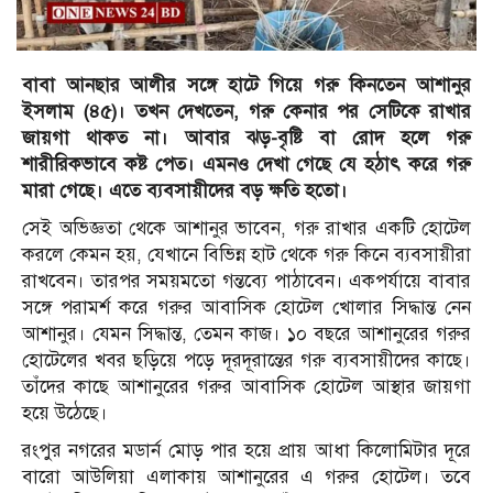
বাবা আনছার আলীর সঙ্গে হাটে গিয়ে গরু কিনতেন আশানুর
ইসলাম (৪৫)। তখন দেখতেন, গরু কেনার পর সেটিকে রাখার
জায়গা থাকত না। আবার ঝড়-বৃষ্টি বা রোদ হলে গরু
শারীরিকভাবে কষ্ট পেত। এমনও দেখা গেছে যে হঠাৎ করে গরু
মারা গেছে। এতে ব্যবসায়ীদের বড় ক্ষতি হতো।
সেই অভিজ্ঞতা থেকে আশানুর ভাবেন, গরু রাখার একটি হোটেল
করলে কেমন হয়, যেখানে বিভিন্ন হাট থেকে গরু কিনে ব্যবসায়ীরা
রাখবেন। তারপর সময়মতো গন্তব্যে পাঠাবেন। একপর্যায়ে বাবার
সঙ্গে পরামর্শ করে গরুর আবাসিক হোটেল খোলার সিদ্ধান্ত নেন
আশানুর। যেমন সিদ্ধান্ত, তেমন কাজ। ১০ বছরে আশানুরের গরুর
হোটেলের খবর ছড়িয়ে পড়ে দূরদূরান্তের গরু ব্যবসায়ীদের কাছে।
তাঁদের কাছে আশানুরের গরুর আবাসিক হোটেল আস্থার জায়গা
হয়ে উঠেছে।
রংপুর নগরের মডার্ন মোড় পার হয়ে প্রায় আধা কিলোমিটার দূরে
বারো আউলিয়া এলাকায় আশানুরের এ গরুর হোটেল। তবে