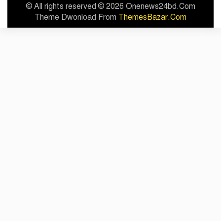
© All rights reserved © 2026 Onenews24bd.Com
Theme Dwonload From
ThemesBazar.Com