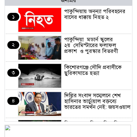
জনপ্রিয়
পাকুন্দিয়ায় অনন্যা পরিবহনের
১
বাসের ধাক্কায় নিহত ২
পাকুন্দিয়া মডার্ন স্কুলের
২
২য় সেমিস্টারের ফলাফল
প্রকাশ ও পুরস্কার বিতরণী
কিশোরগঞ্জে সৌদি প্রবাসীকে
৩
ছুরিকাঘাতে হত্যা
দিল্লির সংবাদ সম্মেলনে শেখ
৪
হাসিনার ভার্চ্যুয়াল বক্তব্যে
ভারতের সমর্থন নেই: জয়সওয়াল
কিশোরগঞ্জে নিজস্ব ফিসারির
৫
পানিতে ডুবে সাবেক পুলিশ
সদস্যের মৃত্যু