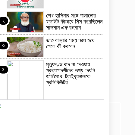
শেখ হাসিনার সঙ্গে পালানোর
২
ফ্লাইট কীভাবে মিস করেছিলেন
সালমান এফ রহমান
ভাত রান্নার সময় নরম হয়ে
৩
গেলে কী করবেন
মৃত্যুদণ্ড বাদ না দেওয়ায়
৪
প্রত্যক্ষদর্শীদের তথ্য দেয়নি
জাতিসংঘ: ট্রাইব্যুনালকে
প্রসিকিউটর