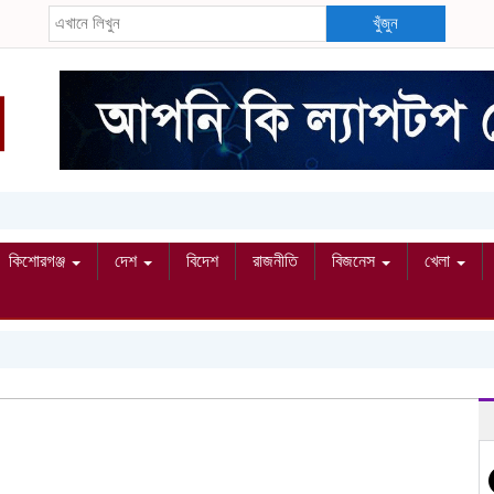
খুঁজুন
কিশোরগঞ্জ
দেশ
বিদেশ
রাজনীতি
বিজনেস
খেলা