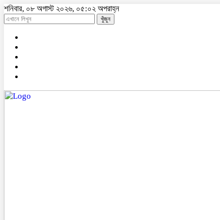
শনিবার, ০৮ অগাস্ট ২০২৬, ০৫:০২ অপরাহ্ন
খুঁজুন