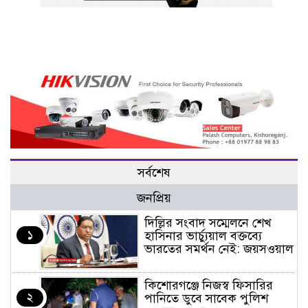
সর্বশেষ
জনপ্রিয়
দিল্লির সংবাদ সম্মেলনে শেখ
১
হাসিনার ভার্চ্যুয়াল বক্তব্যে
ভারতের সমর্থন নেই: জয়সওয়াল
কিশোরগঞ্জে নিজস্ব ফিসারির
২
পানিতে ডুবে সাবেক পুলিশ