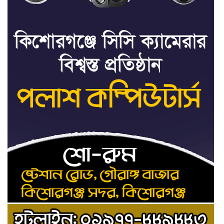
৭
কী করবেন
মৃত্যুদণ্ড বাদ না দেওয়ায়
৮
প্রত্যক্ষদর্শীদের তথ্য দেয়নি
জাতিসংঘ: ট্রাইব্যুনালকে
প্রসিকিউটর
তাড়াইলে রাউতি মানবসেবা
৯
ফাউন্ডেশনের আয়োজনে কাফন-
দাফন বিষয়ক বিশেষ প্রশিক্ষণ
কর্মশালা
৪ বিভাগে অতি ভারি বৃষ্টির
১০
সতর্কবার্তা