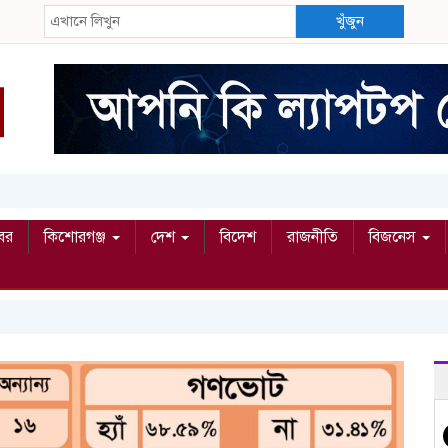
খুঁজুন
বর
কিশোরগঞ্জ
দেশ
বিদেশ
রাজনীতি
বিজনেস