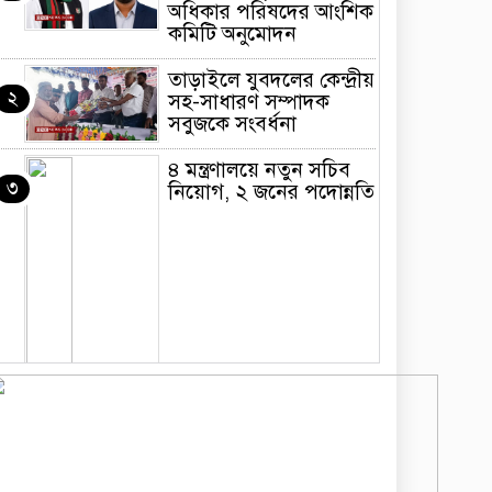
অধিকার পরিষদের আংশিক
কমিটি অনুমোদন
তাড়াইলে যুবদলের কেন্দ্রীয়
২
সহ-সাধারণ সম্পাদক
সবুজকে সংবর্ধনা
৪ মন্ত্রণালয়ে নতুন সচিব
৩
নিয়োগ, ২ জনের পদোন্নতি