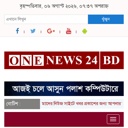
বৃহস্পতিবার, ০৬ অগাস্ট ২০২৬, ০৭:৩৭ অপরাহ্ন
খুঁজুন
নোটিশ :
আমাদের নিউজ সাইটে খবর প্রকাশের জন্য আপনার লিখা (তথ্য
Toggle
naviga