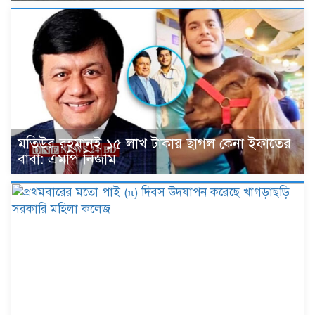
মতিউর রহমানই ১৫ লাখ টাকায় ছাগল কেনা ইফাতের
বাবা: এমপি নিজাম