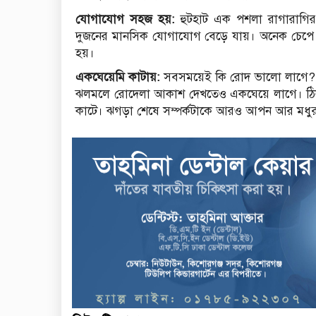
যোগাযোগ সহজ হয়:
হুটহাট এক পশলা রাগারাগি
দুজনের মানসিক যোগাযোগ বেড়ে যায়। অনেক চেপে র
হয়।
একঘেয়েমি কাটায়:
সবসময়েই কি রোদ ভালো লাগে? ম
ঝলমলে রোদেলা আকাশ দেখতেও একঘেয়ে লাগে। ঠিক ত
কাটে। ঝগড়া শেষে সম্পর্কটাকে আরও আপন আর মধু