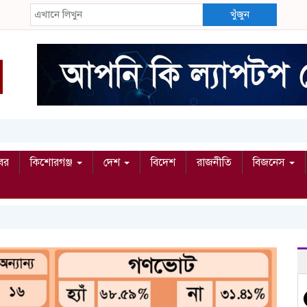
খুঁজুন
বর
কিশোরগঞ্জ
দেশ
বিদেশ
রাজনীতি
বিজনেস