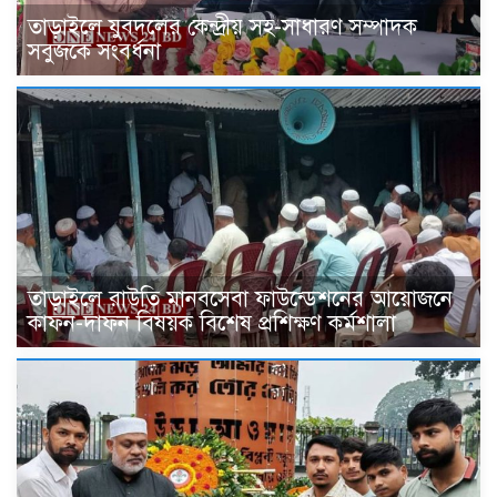
তাড়াইলে যুবদলের কেন্দ্রীয় সহ-সাধারণ সম্পাদক
সবুজকে সংবর্ধনা
তাড়াইলে রাউতি মানবসেবা ফাউন্ডেশনের আয়োজনে
কাফন-দাফন বিষয়ক বিশেষ প্রশিক্ষণ কর্মশালা