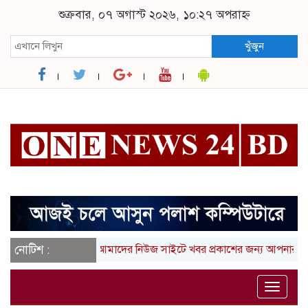
শুক্রবার, ০৭ অগাস্ট ২০২৬, ১০:২৭ অপরাহ্ন
খুঁজুন
নোটিশ :
আমাদের নিউজ সাইটে খবর প্রকাশের জন্য আপনার লিখা (তথ
Toggle
naviga