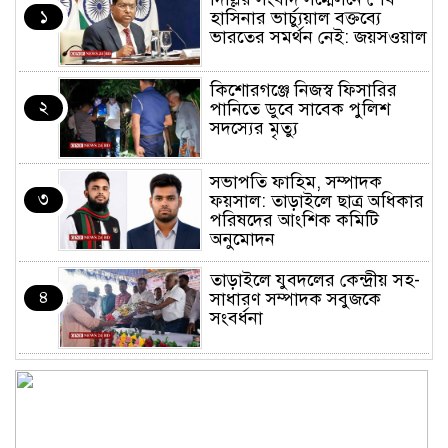
১
হাসিনার ভার্চ্যুয়াল বক্তব্যে
ভারতের সমর্থন নেই: জয়সওয়াল
কিশোরগঞ্জে নিজস্ব ফিসারির
২
পানিতে ডুবে সাবেক পুলিশ
সদস্যের মৃত্যু
সভাপতি ফাহিম, সম্পাদক
৩
ফয়সাল: তাড়াইলে ছাত্র অধিকার
পরিষদের আংশিক কমিটি
অনুমোদন
তাড়াইলে যুবদলের কেন্দ্রীয় সহ-
৪
সাধারণ সম্পাদক সবুজকে
সংবর্ধনা
৪ মন্ত্রণালয়ে নতুন সচিব নিয়োগ,
৫
২ জনের পদোন্নতি