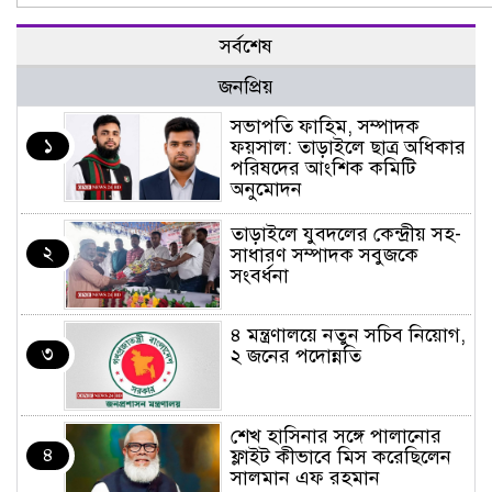
সর্বশেষ
জনপ্রিয়
সভাপতি ফাহিম, সম্পাদক
১
ফয়সাল: তাড়াইলে ছাত্র অধিকার
পরিষদের আংশিক কমিটি
অনুমোদন
তাড়াইলে যুবদলের কেন্দ্রীয় সহ-
২
সাধারণ সম্পাদক সবুজকে
সংবর্ধনা
৪ মন্ত্রণালয়ে নতুন সচিব নিয়োগ,
৩
২ জনের পদোন্নতি
শেখ হাসিনার সঙ্গে পালানোর
৪
ফ্লাইট কীভাবে মিস করেছিলেন
সালমান এফ রহমান