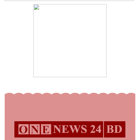
কিশোরগঞ্জে যথাযোগ্য মর্যাদায়
১০
পালিত হলো ‘জুলাই গণঅভ্যুত্থান
দিবস’