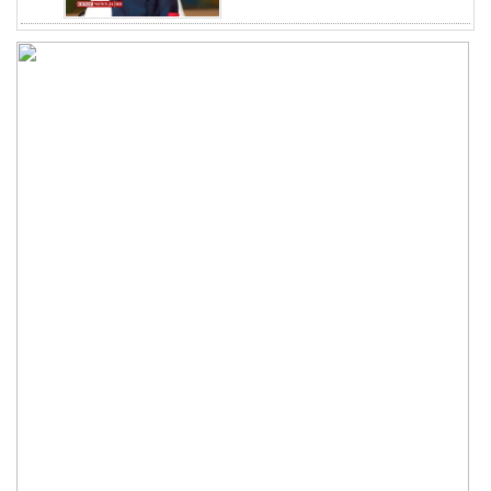
ভাত রান্নার সময় নরম হয়ে গেলে
৫
কী করবেন
মৃত্যুদণ্ড বাদ না দেওয়ায়
৬
প্রত্যক্ষদর্শীদের তথ্য দেয়নি
জাতিসংঘ: ট্রাইব্যুনালকে
প্রসিকিউটর
তাড়াইলে রাউতি মানবসেবা
৭
ফাউন্ডেশনের আয়োজনে কাফন-
দাফন বিষয়ক বিশেষ প্রশিক্ষণ
কর্মশালা
৪ বিভাগে অতি ভারি বৃষ্টির
৮
সতর্কবার্তা
রাষ্ট্রপতি নির্বাচনের ভোটার
৯
তালিকা পেল ইসি