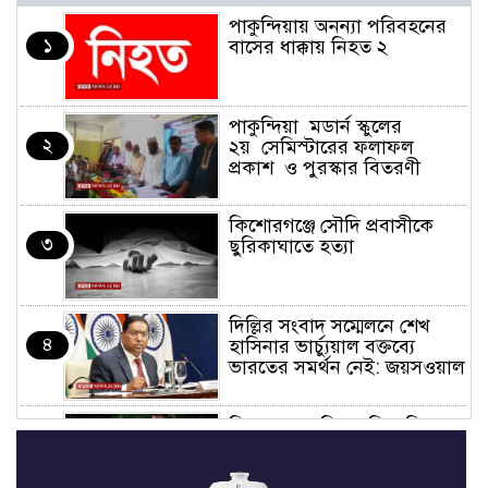
পাকুন্দিয়ায় অনন্যা পরিবহনের
১
বাসের ধাক্কায় নিহত ২
পাকুন্দিয়া মডার্ন স্কুলের
২
২য় সেমিস্টারের ফলাফল
প্রকাশ ও পুরস্কার বিতরণী
কিশোরগঞ্জে সৌদি প্রবাসীকে
৩
ছুরিকাঘাতে হত্যা
দিল্লির সংবাদ সম্মেলনে শেখ
৪
হাসিনার ভার্চ্যুয়াল বক্তব্যে
ভারতের সমর্থন নেই: জয়সওয়াল
কিশোরগঞ্জে নিজস্ব ফিসারির
৫
পানিতে ডুবে সাবেক পুলিশ
সদস্যের মৃত্যু