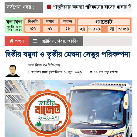
সর্বশেষ খবর :
পাকুন্দিয়ায় অনন্যা পরিবহনের বাসের ধাক্কায় নিহত ২
প্রচ্ছদ
এক্সক্লুসিভ
,
খবর
,
জাতীয়
দ্বিতীয় যমুনা ও তৃতীয় মেঘনা সেতুর পরিকল্পনা
ওয়ান নিউজ 24 বিডি ডেস্ক
আপডেট সময় বৃহস্পতিবার, ১১ জুন, ২০২৬
৪৪ বার পড়া হয়েছে