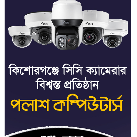
সভাপতি ফাহিম, সম্পাদক
৬
ফয়সাল: তাড়াইলে ছাত্র অধিকার
পরিষদের আংশিক কমিটি
অনুমোদন
তাড়াইলে যুবদলের কেন্দ্রীয় সহ-
৭
সাধারণ সম্পাদক সবুজকে
সংবর্ধনা
৪ মন্ত্রণালয়ে নতুন সচিব নিয়োগ,
৮
২ জনের পদোন্নতি
শেখ হাসিনার সঙ্গে পালানোর
৯
ফ্লাইট কীভাবে মিস করেছিলেন
সালমান এফ রহমান
ভাত রান্নার সময় নরম হয়ে গেলে
১০
কী করবেন