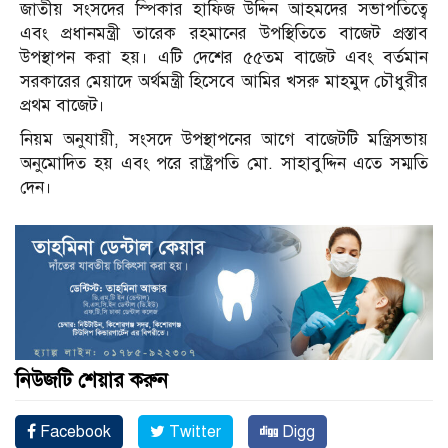
জাতীয় সংসদের স্পিকার হাফিজ উদ্দিন আহমদের সভাপতিত্বে
এবং প্রধানমন্ত্রী তারেক রহমানের উপস্থিতিতে বাজেট প্রস্তাব
উপস্থাপন করা হয়। এটি দেশের ৫৫তম বাজেট এবং বর্তমান
সরকারের মেয়াদে অর্থমন্ত্রী হিসেবে আমির খসরু মাহমুদ চৌধুরীর
প্রথম বাজেট।
নিয়ম অনুযায়ী, সংসদে উপস্থাপনের আগে বাজেটটি মন্ত্রিসভায়
অনুমোদিত হয় এবং পরে রাষ্ট্রপতি মো. সাহাবুদ্দিন এতে সম্মতি
দেন।
নিউজটি শেয়ার করুন
Facebook
Twitter
Digg