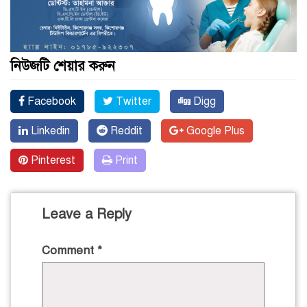
নিউজটি শেয়ার করুন
Facebook
Twitter
Digg
Linkedin
Reddit
Google Plus
Pinterest
Print
Leave a Reply
Comment
*