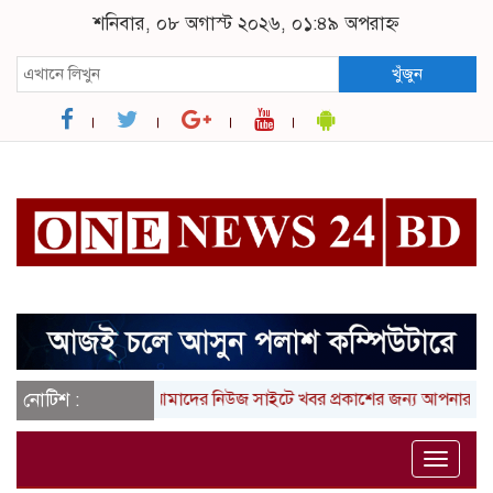
শনিবার, ০৮ অগাস্ট ২০২৬, ০১:৪৯ অপরাহ্ন
খুঁজুন
নোটিশ :
আমাদের নিউজ সাইটে খবর প্রকাশের জন্য আপনার লিখা (তথ
Toggle
naviga