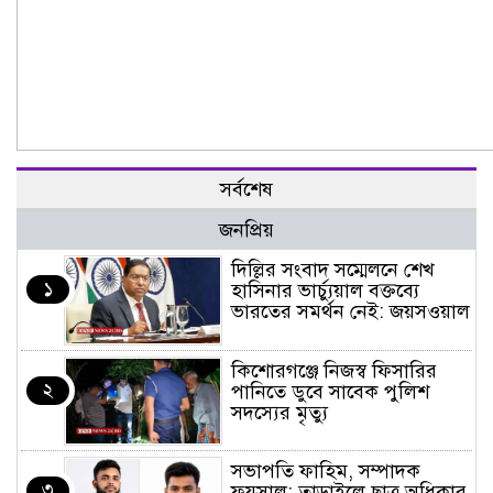
সর্বশেষ
জনপ্রিয়
দিল্লির সংবাদ সম্মেলনে শেখ
১
হাসিনার ভার্চ্যুয়াল বক্তব্যে
ভারতের সমর্থন নেই: জয়সওয়াল
কিশোরগঞ্জে নিজস্ব ফিসারির
২
পানিতে ডুবে সাবেক পুলিশ
সদস্যের মৃত্যু
সভাপতি ফাহিম, সম্পাদক
৩
ফয়সাল: তাড়াইলে ছাত্র অধিকার