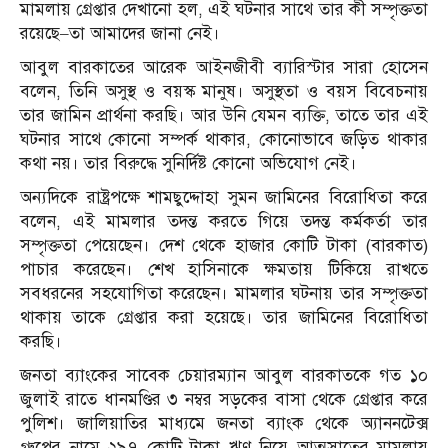
মামলায় গ্রেপ্তার দেখানো হল, এই ঘটনার সাথে তার কী সম্পৃক্ততা
রয়েছে–তা আমাদের জানা নেই।
আবুল বারকাতের আরেক আইনজীবী ব্যারিস্টার সারা হোসেন
বলেন, তিনি অসুস্থ ও বয়স্ক মানুষ। অসুস্থতা ও বয়স বিবেচনায়
তার জামিন প্রার্থনা করছি। আর উনি যেমন ব্যক্তি, তাতে তার এই
ঘটনার সাথে কোনো সম্পর্ক থাকার, কোনোভাবে জড়িত থাকার
কথা নয়। তার বিরুদ্ধে সুনির্দিষ্ট কোনো অভিযোগ নেই।
অন্যদিকে রাষ্ট্রপক্ষে শামছুদ্দোহা সুমন জামিনের বিরোধিতা করে
বলেন, এই মামলার তদন্ত করতে গিয়ে তদন্ত কর্মকর্তা তার
সম্পৃক্ততা পেয়েছেন। দেশ থেকে হাজার কোটি টাকা (বারকাত)
পাচার করেছেন। শেখ হাসিনাকে ক্ষমতায় টিকিয়ে রাখতে
সবধরনের সহযোগিতা করেছেন। মামলার ঘটনায় তার সম্পৃক্ততা
থাকায় তাকে গ্রেপ্তার করা হয়েছে। তার জামিনের বিরোধিতা
করছি।
জনতা ব্যাংকের সাবেক চেয়ারম্যান আবুল বারকাতকে গত ১০
জুলাই রাতে ধানমণ্ডির ৩ নম্বর সড়কের বাসা থেকে গ্রেপ্তার করে
পুলিশ। জালিয়াতির মাধ্যমে জনতা ব্যাংক থেকে অ্যাননটেক্স
গ্রুপের নামে ২৯৭ কোটি টাকা ঋণ নিয়ে আত্মসাতের মামলায়