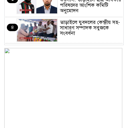
পরিষদের আংশিক কমিটি
অনুমোদন
তাড়াইলে যুবদলের কেন্দ্রীয় সহ-
৪
সাধারণ সম্পাদক সবুজকে
সংবর্ধনা
৪ মন্ত্রণালয়ে নতুন সচিব নিয়োগ,
৫
২ জনের পদোন্নতি
শেখ হাসিনার সঙ্গে পালানোর
৬
ফ্লাইট কীভাবে মিস করেছিলেন
সালমান এফ রহমান
ভাত রান্নার সময় নরম হয়ে গেলে
৭
কী করবেন
মৃত্যুদণ্ড বাদ না দেওয়ায়