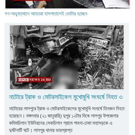
গণ-অভ্যুত্থানে আহতরা হাসপাতালেই ভোটার হচ্ছেন
নাটোরে ট্রাক ও মোটরসাইকেল মুখোমুখি সংঘর্ষে নিহত ৩
নাটোরের লালপুরে ট্রাক ও মোটরসাইকেলের মুখোমুখি সংঘর্ষে তিনজন নিহত
হয়েছেন। মঙ্গলবার (২১ জানুয়ারি) দুপুর ১২টার দিকে লালপুর উপজেলার
কদিমচিলান ইউনিয়নের সেকচিলান গ্রামে পাবনা-ঢাকা মহাসড়কে এ
দুর্ঘটনাটি ঘটে। লালপুর থানার ভারপ্রাপ্ত