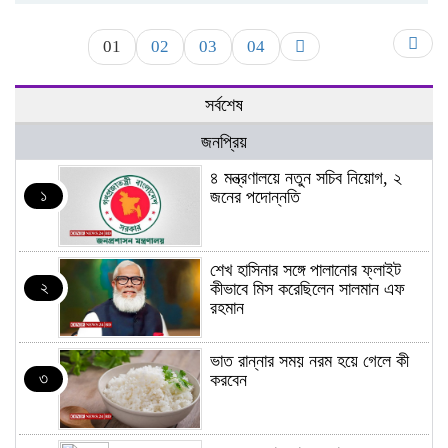
01
02
03
04
সর্বশেষ
জনপ্রিয়
৪ মন্ত্রণালয়ে নতুন সচিব নিয়োগ, ২
১
জনের পদোন্নতি
শেখ হাসিনার সঙ্গে পালানোর ফ্লাইট
২
কীভাবে মিস করেছিলেন সালমান এফ
রহমান
ভাত রান্নার সময় নরম হয়ে গেলে কী
৩
করবেন