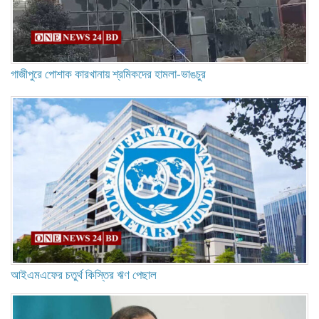
গাজীপুরে পোশাক কারখানায় শ্রমিকদের হামলা-ভাঙচুর
আইএমএফের চতুর্থ কিস্তির ঋণ পেছাল