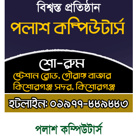
৮
সতর্কবার্তা
রাষ্ট্রপতি নির্বাচনের ভোটার
৯
তালিকা পেল ইসি
কিশোরগঞ্জে যথাযোগ্য মর্যাদায়
১০
পালিত হলো ‘জুলাই গণঅভ্যুত্থান
দিবস’