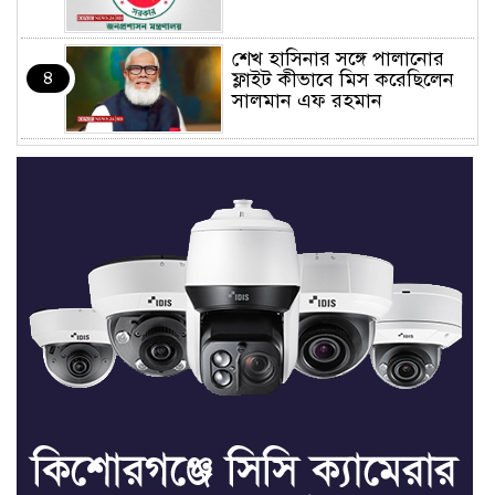
শেখ হাসিনার সঙ্গে পালানোর
৪
ফ্লাইট কীভাবে মিস করেছিলেন
সালমান এফ রহমান
ভাত রান্নার সময় নরম হয়ে গেলে
৫
কী করবেন
মৃত্যুদণ্ড বাদ না দেওয়ায়
৬
প্রত্যক্ষদর্শীদের তথ্য দেয়নি
জাতিসংঘ: ট্রাইব্যুনালকে
প্রসিকিউটর
তাড়াইলে রাউতি মানবসেবা
৭
ফাউন্ডেশনের আয়োজনে কাফন-
দাফন বিষয়ক বিশেষ প্রশিক্ষণ
কর্মশালা
৪ বিভাগে অতি ভারি বৃষ্টির