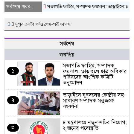
সর্বশেষ খবর :
সভাপতি ফাহিম, সম্পাদক ফয়সাল: তাড়াইলে ছাত্র 
দুপুর একটা পর্যন্ত ক্লাস-পরীক্ষা বন্ধ
সর্বশেষ
জনপ্রিয়
সভাপতি ফাহিম, সম্পাদক
১
ফয়সাল: তাড়াইলে ছাত্র অধিকার
পরিষদের আংশিক কমিটি
অনুমোদন
তাড়াইলে যুবদলের কেন্দ্রীয় সহ-
২
সাধারণ সম্পাদক সবুজকে
সংবর্ধনা
৪ মন্ত্রণালয়ে নতুন সচিব নিয়োগ,
৩
২ জনের পদোন্নতি