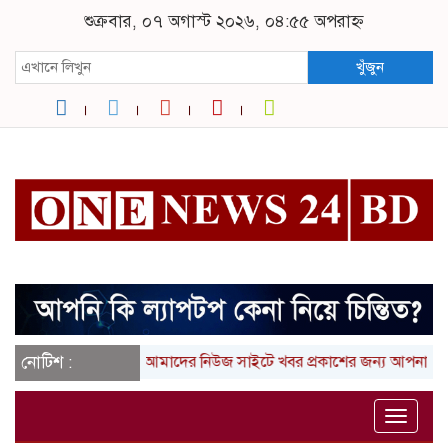
শুক্রবার, ০৭ অগাস্ট ২০২৬, ০৪:৫৫ অপরাহ্ন
খুঁজুন
নোটিশ :
আমাদের নিউজ সাইটে খবর প্রকাশের জন্য আপনার ল
Toggle
naviga