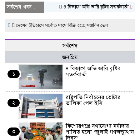
সর্বশেষ খবর :
৪ বিভাগে অতি ভারি বৃষ্টির সতর্কবার্তা
রাষ্ট
দেশের ইতিহাসে সর্বোচ্চ দামে বিক্রি হচ্ছে সয়াবিন তেল
সর্বশেষ
জনপ্রিয়
৪ বিভাগে অতি ভারি বৃষ্টির
১
সতর্কবার্তা
রাষ্ট্রপতি নির্বাচনের ভোটার
২
তালিকা পেল ইসি
কিশোরগঞ্জে যথাযোগ্য মর্যাদায়
৩
পালিত হলো ‘জুলাই গণঅভ্যুত্থান
দিবস’