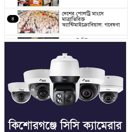
দেশের পোলট্রি মাংসে
৪
মাত্রাতিরিক্ত
অ্যান্টিমাইক্রোবিয়াল: গবেষণা
‘ডকুমেন্টারিটা দেখলে মনে হতে
৫
পারে জুলাইয়ে বিএনপির দলীয়
অভ্যুত্থান হয়েছে’
জুলাইয়ের অনুষ্ঠানে তথ্যচিত্র
৬
নিয়ে হট্টগোল
মাত্র ছয় দিনেই ১ বিলিয়ন ডলার
৭
আয় স্পাইডার-ম্যান: ব্র্যান্ড নিউ
ডে
ধর্ষণের অভিযোগে কনটেন্ট
৮
ক্রিয়েটর রিপন মিয়ার বিরুদ্ধে