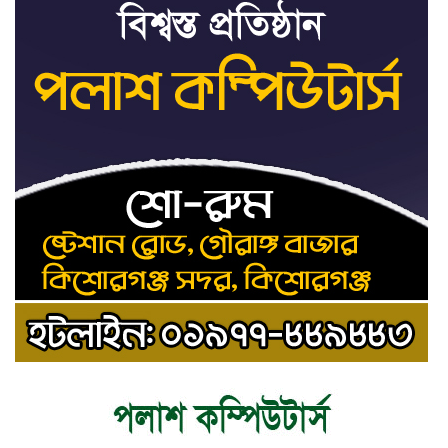
শেখ হাসিনার সঙ্গে পালানোর
৯
ফ্লাইট কীভাবে মিস করেছিলেন
সালমান এফ রহমান
ভাত রান্নার সময় নরম হয়ে গেলে
১০
কী করবেন