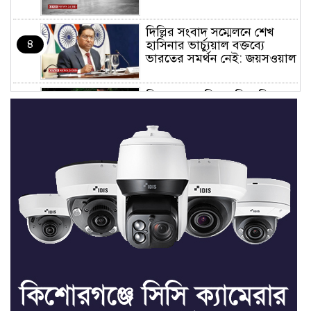
দিল্লির সংবাদ সম্মেলনে শেখ
৪
হাসিনার ভার্চ্যুয়াল বক্তব্যে
ভারতের সমর্থন নেই: জয়সওয়াল
কিশোরগঞ্জে নিজস্ব ফিসারির
৫
পানিতে ডুবে সাবেক পুলিশ
সদস্যের মৃত্যু
সভাপতি ফাহিম, সম্পাদক
৬
ফয়সাল: তাড়াইলে ছাত্র অধিকার
পরিষদের আংশিক কমিটি
অনুমোদন
তাড়াইলে যুবদলের কেন্দ্রীয় সহ-
৭
সাধারণ সম্পাদক সবুজকে
সংবর্ধনা
৪ মন্ত্রণালয়ে নতুন সচিব নিয়োগ,
৮
২ জনের পদোন্নতি