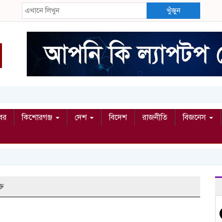
খুঁজুন
বর
কিশোরগঞ্জ
দেশ
বিদেশ
রাজনীতি
বিজনেস
্ত