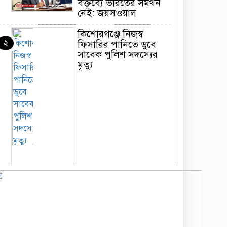
বক্তব্যে ভারতের সমর্থন
নেই: জয়সওয়াল
কিশোরগঞ্জে নিজস্ব
২
ফিসারির পানিতে ডুবে
সাবেক পুলিশ সদস্যের
মৃত্যু